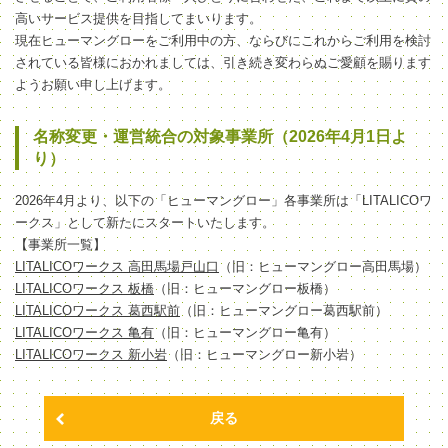
高いサービス提供を目指してまいります。
現在ヒューマングローをご利用中の方、ならびにこれからご利用を検討
されている皆様におかれましては、引き続き変わらぬご愛顧を賜ります
ようお願い申し上げます。
名称変更・運営統合の対象事業所（2026年4月1日よ
り）
2026年4月より、以下の「ヒューマングロー」各事業所は「LITALICOワ
ークス」として新たにスタートいたします。
【事業所一覧】
LITALICOワークス 高田馬場戸山口
（旧：ヒューマングロー高田馬場）
LITALICOワークス 板橋
（旧：ヒューマングロー板橋）
LITALICOワークス 葛西駅前
（旧：ヒューマングロー葛西駅前）
LITALICOワークス 亀有
（旧：ヒューマングロー亀有）
LITALICOワークス 新小岩
（旧：ヒューマングロー新小岩）
戻る