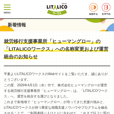
相談申込
見学予約
新着情報
就労移行支援事業所「ヒューマングロー」の
「LITALICOワークス」への名称変更および運営
統合のお知らせ
平素よりLITALICOワークスのWebサイトをご覧いただき、誠にありが
とうございます。
この度、2026年4月1日（水）付で、株式会社ヒューマングローが運営
する就労移行支援事業所「ヒューマングロー」は、「LITALICOワーク
ス」へ、運営を統合する運びとなりました。
これまで各地域で「ヒューマングロー」が培ってきた支援の強みと、
LITALICOワークスが持つ豊富な就職支援ノウハウやプログラムを融合
させることで、ご利用者様一人ひとりに合わせた、これまで以上に質の