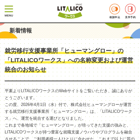
相談申込
見学予約
新着情報
就労移行支援事業所「ヒューマングロー」の
「LITALICOワークス」への名称変更および運営
統合のお知らせ
平素よりLITALICOワークスのWebサイトをご覧いただき、誠にありが
とうございます。
この度、2026年4月1日（水）付で、株式会社ヒューマングローが運営
する就労移行支援事業所「ヒューマングロー」は、「LITALICOワーク
ス」へ、運営を統合する運びとなりました。
これまで各地域で「ヒューマングロー」が培ってきた支援の強みと、
LITALICOワークスが持つ豊富な就職支援ノウハウやプログラムを融合
させることで、ご利用者様一人ひとりに合わせた、これまで以上に質の