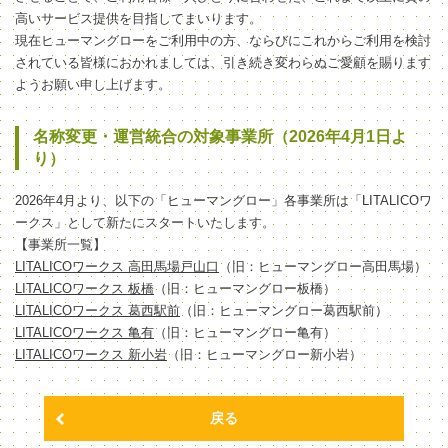
高いサービス提供を目指してまいります。
現在ヒューマングローをご利用中の方、ならびにこれからご利用を検討
されている皆様におかれましては、引き続き変わらぬご愛顧を賜ります
ようお願い申し上げます。
名称変更・運営統合の対象事業所（2026年4月1日よ
り）
2026年4月より、以下の「ヒューマングロー」各事業所は「LITALICOワ
ークス」として新たにスタートいたします。
【事業所一覧】
LITALICOワークス 高田馬場戸山口
（旧：ヒューマングロー高田馬場）
LITALICOワークス 板橋
（旧：ヒューマングロー板橋）
LITALICOワークス 葛西駅前
（旧：ヒューマングロー葛西駅前）
LITALICOワークス 亀有
（旧：ヒューマングロー亀有）
LITALICOワークス 新小岩
（旧：ヒューマングロー新小岩）
戻る