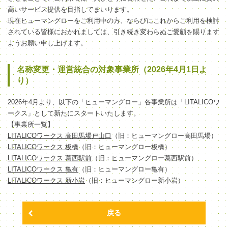
高いサービス提供を目指してまいります。
現在ヒューマングローをご利用中の方、ならびにこれからご利用を検討
されている皆様におかれましては、引き続き変わらぬご愛顧を賜ります
ようお願い申し上げます。
名称変更・運営統合の対象事業所（2026年4月1日よ
り）
2026年4月より、以下の「ヒューマングロー」各事業所は「LITALICOワ
ークス」として新たにスタートいたします。
【事業所一覧】
LITALICOワークス 高田馬場戸山口
（旧：ヒューマングロー高田馬場）
LITALICOワークス 板橋
（旧：ヒューマングロー板橋）
LITALICOワークス 葛西駅前
（旧：ヒューマングロー葛西駅前）
LITALICOワークス 亀有
（旧：ヒューマングロー亀有）
LITALICOワークス 新小岩
（旧：ヒューマングロー新小岩）
戻る