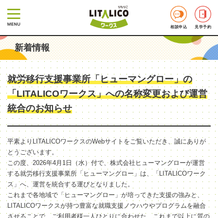
相談申込
見学予約
新着情報
就労移行支援事業所「ヒューマングロー」の
「LITALICOワークス」への名称変更および運営
統合のお知らせ
平素よりLITALICOワークスのWebサイトをご覧いただき、誠にありが
とうございます。
この度、2026年4月1日（水）付で、株式会社ヒューマングローが運営
する就労移行支援事業所「ヒューマングロー」は、「LITALICOワーク
ス」へ、運営を統合する運びとなりました。
これまで各地域で「ヒューマングロー」が培ってきた支援の強みと、
LITALICOワークスが持つ豊富な就職支援ノウハウやプログラムを融合
させることで、ご利用者様一人ひとりに合わせた、これまで以上に質の