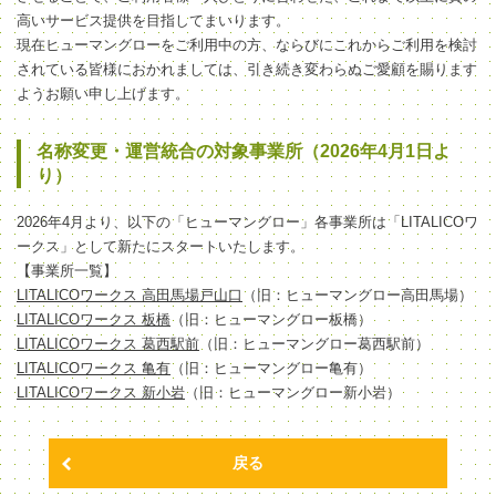
高いサービス提供を目指してまいります。
現在ヒューマングローをご利用中の方、ならびにこれからご利用を検討
されている皆様におかれましては、引き続き変わらぬご愛顧を賜ります
ようお願い申し上げます。
名称変更・運営統合の対象事業所（2026年4月1日よ
り）
2026年4月より、以下の「ヒューマングロー」各事業所は「LITALICOワ
ークス」として新たにスタートいたします。
【事業所一覧】
LITALICOワークス 高田馬場戸山口
（旧：ヒューマングロー高田馬場）
LITALICOワークス 板橋
（旧：ヒューマングロー板橋）
LITALICOワークス 葛西駅前
（旧：ヒューマングロー葛西駅前）
LITALICOワークス 亀有
（旧：ヒューマングロー亀有）
LITALICOワークス 新小岩
（旧：ヒューマングロー新小岩）
戻る