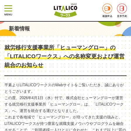
相談申込
見学予約
新着情報
就労移行支援事業所「ヒューマングロー」の
「LITALICOワークス」への名称変更および運営
統合のお知らせ
平素よりLITALICOワークスのWebサイトをご覧いただき、誠にありが
とうございます。
この度、2026年4月1日（水）付で、株式会社ヒューマングローが運営
する就労移行支援事業所「ヒューマングロー」は、「LITALICOワーク
ス」へ、運営を統合する運びとなりました。
これまで各地域で「ヒューマングロー」が培ってきた支援の強みと、
LITALICOワークスが持つ豊富な就職支援ノウハウやプログラムを融合
させることで、ご利用者様一人ひとりに合わせた、これまで以上に質の