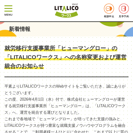
相談申込
見学予約
新着情報
就労移行支援事業所「ヒューマングロー」の
「LITALICOワークス」への名称変更および運営
統合のお知らせ
平素よりLITALICOワークスのWebサイトをご覧いただき、誠にありが
とうございます。
この度、2026年4月1日（水）付で、株式会社ヒューマングローが運営
する就労移行支援事業所「ヒューマングロー」は、「LITALICOワーク
ス」へ、運営を統合する運びとなりました。
これまで各地域で「ヒューマングロー」が培ってきた支援の強みと、
LITALICOワークスが持つ豊富な就職支援ノウハウやプログラムを融合
させることで、ご利用者様一人ひとりに合わせた、これまで以上に質の