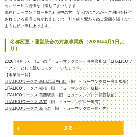
高いサービス提供を目指してまいります。
現在ヒューマングローをご利用中の方、ならびにこれからご利用を検討
されている皆様におかれましては、引き続き変わらぬご愛顧を賜ります
ようお願い申し上げます。
名称変更・運営統合の対象事業所（2026年4月1日よ
り）
2026年4月より、以下の「ヒューマングロー」各事業所は「LITALICOワ
ークス」として新たにスタートいたします。
【事業所一覧】
LITALICOワークス 高田馬場戸山口
（旧：ヒューマングロー高田馬場）
LITALICOワークス 板橋
（旧：ヒューマングロー板橋）
LITALICOワークス 葛西駅前
（旧：ヒューマングロー葛西駅前）
LITALICOワークス 亀有
（旧：ヒューマングロー亀有）
LITALICOワークス 新小岩
（旧：ヒューマングロー新小岩）
戻る