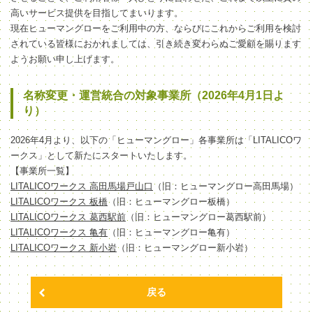
高いサービス提供を目指してまいります。
現在ヒューマングローをご利用中の方、ならびにこれからご利用を検討
されている皆様におかれましては、引き続き変わらぬご愛顧を賜ります
ようお願い申し上げます。
名称変更・運営統合の対象事業所（2026年4月1日よ
り）
2026年4月より、以下の「ヒューマングロー」各事業所は「LITALICOワ
ークス」として新たにスタートいたします。
【事業所一覧】
LITALICOワークス 高田馬場戸山口
（旧：ヒューマングロー高田馬場）
LITALICOワークス 板橋
（旧：ヒューマングロー板橋）
LITALICOワークス 葛西駅前
（旧：ヒューマングロー葛西駅前）
LITALICOワークス 亀有
（旧：ヒューマングロー亀有）
LITALICOワークス 新小岩
（旧：ヒューマングロー新小岩）
戻る