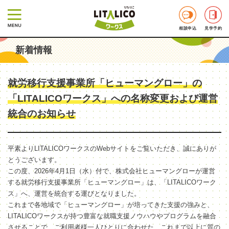
相談申込
見学予約
新着情報
就労移行支援事業所「ヒューマングロー」の
「LITALICOワークス」への名称変更および運営
統合のお知らせ
平素よりLITALICOワークスのWebサイトをご覧いただき、誠にありが
とうございます。
この度、2026年4月1日（水）付で、株式会社ヒューマングローが運営
する就労移行支援事業所「ヒューマングロー」は、「LITALICOワーク
ス」へ、運営を統合する運びとなりました。
これまで各地域で「ヒューマングロー」が培ってきた支援の強みと、
LITALICOワークスが持つ豊富な就職支援ノウハウやプログラムを融合
させることで、ご利用者様一人ひとりに合わせた、これまで以上に質の