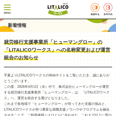
相談申込
見学予約
新着情報
就労移行支援事業所「ヒューマングロー」の
「LITALICOワークス」への名称変更および運営
統合のお知らせ
平素よりLITALICOワークスのWebサイトをご覧いただき、誠にありが
とうございます。
この度、2026年4月1日（水）付で、株式会社ヒューマングローが運営
する就労移行支援事業所「ヒューマングロー」は、「LITALICOワーク
ス」へ、運営を統合する運びとなりました。
これまで各地域で「ヒューマングロー」が培ってきた支援の強みと、
LITALICOワークスが持つ豊富な就職支援ノウハウやプログラムを融合
させることで、ご利用者様一人ひとりに合わせた、これまで以上に質の