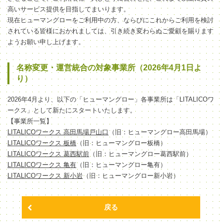
高いサービス提供を目指してまいります。
現在ヒューマングローをご利用中の方、ならびにこれからご利用を検討
されている皆様におかれましては、引き続き変わらぬご愛顧を賜ります
ようお願い申し上げます。
名称変更・運営統合の対象事業所（2026年4月1日よ
り）
2026年4月より、以下の「ヒューマングロー」各事業所は「LITALICOワ
ークス」として新たにスタートいたします。
【事業所一覧】
LITALICOワークス 高田馬場戸山口
（旧：ヒューマングロー高田馬場）
LITALICOワークス 板橋
（旧：ヒューマングロー板橋）
LITALICOワークス 葛西駅前
（旧：ヒューマングロー葛西駅前）
LITALICOワークス 亀有
（旧：ヒューマングロー亀有）
LITALICOワークス 新小岩
（旧：ヒューマングロー新小岩）
戻る