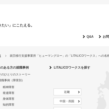
きたい」にこたえる。
Q&A
お問
報
就労移行支援事業所「ヒューマングロー」の「LITALICOワークス」への
害のある方の就職事例
LITALICOワークスを探す
そのひとりのストーリー
就職事例（障害別）
精神障害
近畿
発達障害
身体障害
中国・四国
知的障害