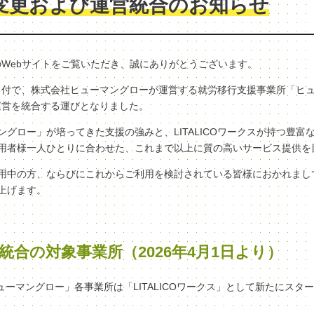
変更および運営統合のお知らせ
クスのWebサイトをご覧いただき、誠にありがとうございます。
（水）付で、株式会社ヒューマングローが運営する就労移行支援事業所「ヒ
へ、運営を統合する運びとなりました。
グロー」が培ってきた支援の強みと、LITALICOワークスが持つ豊富
用者様一人ひとりに合わせた、これまで以上に質の高いサービス提供を
用中の方、ならびにこれからご利用を検討されている皆様におかれまし
上げます。
統合の対象事業所（2026年4月1日より）
ヒューマングロー」各事業所は「LITALICOワークス」として新たにスタ