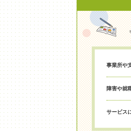
事業所や
障害や就
サービス