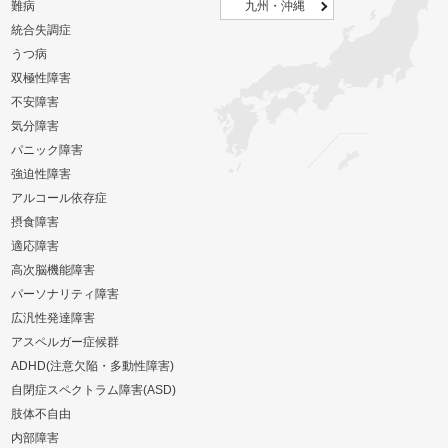
難病
九州・沖縄
統合失調症
うつ病
双極性障害
不安障害
気分障害
パニック障害
強迫性障害
アルコール依存症
摂食障害
適応障害
高次脳機能障害
パーソナリティ障害
広汎性発達障害
アスペルガー症候群
ADHD(注意欠陥・多動性障害)
自閉症スペクトラム障害(ASD)
肢体不自由
内部障害