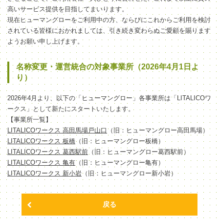
高いサービス提供を目指してまいります。
現在ヒューマングローをご利用中の方、ならびにこれからご利用を検討
されている皆様におかれましては、引き続き変わらぬご愛顧を賜ります
ようお願い申し上げます。
名称変更・運営統合の対象事業所（2026年4月1日よ
り）
2026年4月より、以下の「ヒューマングロー」各事業所は「LITALICOワ
ークス」として新たにスタートいたします。
【事業所一覧】
LITALICOワークス 高田馬場戸山口
（旧：ヒューマングロー高田馬場）
LITALICOワークス 板橋
（旧：ヒューマングロー板橋）
LITALICOワークス 葛西駅前
（旧：ヒューマングロー葛西駅前）
LITALICOワークス 亀有
（旧：ヒューマングロー亀有）
LITALICOワークス 新小岩
（旧：ヒューマングロー新小岩）
戻る