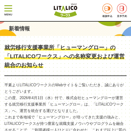
相談申込
見学予約
新着情報
就労移行支援事業所「ヒューマングロー」の
「LITALICOワークス」への名称変更および運営
統合のお知らせ
平素よりLITALICOワークスのWebサイトをご覧いただき、誠にありが
とうございます。
この度、2026年4月1日（水）付で、株式会社ヒューマングローが運営
する就労移行支援事業所「ヒューマングロー」は、「LITALICOワーク
ス」へ、運営を統合する運びとなりました。
これまで各地域で「ヒューマングロー」が培ってきた支援の強みと、
LITALICOワークスが持つ豊富な就職支援ノウハウやプログラムを融合
させることで、ご利用者様一人ひとりに合わせた、これまで以上に質の