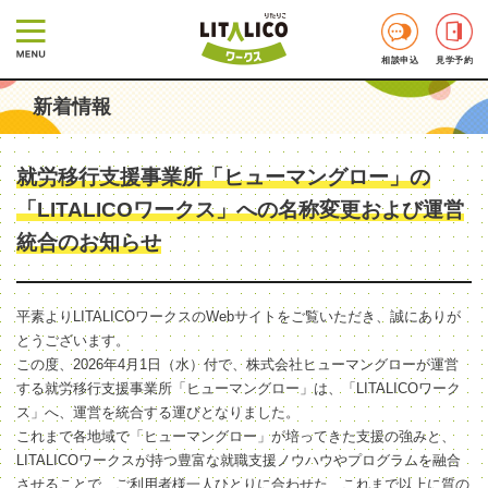
相談申込
見学予約
新着情報
就労移行支援事業所「ヒューマングロー」の
「LITALICOワークス」への名称変更および運営
統合のお知らせ
平素よりLITALICOワークスのWebサイトをご覧いただき、誠にありが
とうございます。
この度、2026年4月1日（水）付で、株式会社ヒューマングローが運営
する就労移行支援事業所「ヒューマングロー」は、「LITALICOワーク
ス」へ、運営を統合する運びとなりました。
これまで各地域で「ヒューマングロー」が培ってきた支援の強みと、
LITALICOワークスが持つ豊富な就職支援ノウハウやプログラムを融合
させることで、ご利用者様一人ひとりに合わせた、これまで以上に質の