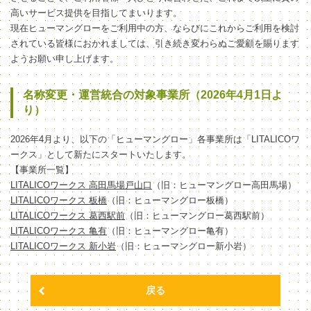
高いサービス提供を目指してまいります。
現在ヒューマングローをご利用中の方、ならびにこれからご利用を検討
されている皆様におかれましては、引き続き変わらぬご愛顧を賜ります
ようお願い申し上げます。
名称変更・運営統合の対象事業所（2026年4月1日よ
り）
2026年4月より、以下の「ヒューマングロー」各事業所は「LITALICOワ
ークス」として新たにスタートいたします。
【事業所一覧】
LITALICOワークス 高田馬場戸山口
（旧：ヒューマングロー高田馬場）
LITALICOワークス 板橋
（旧：ヒューマングロー板橋）
LITALICOワークス 葛西駅前
（旧：ヒューマングロー葛西駅前）
LITALICOワークス 亀有
（旧：ヒューマングロー亀有）
LITALICOワークス 新小岩
（旧：ヒューマングロー新小岩）
戻る