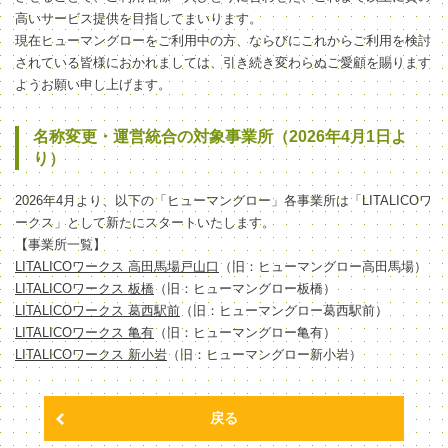
高いサービス提供を目指してまいります。
現在ヒューマングローをご利用中の方、ならびにこれからご利用を検討
されている皆様におかれましては、引き続き変わらぬご愛顧を賜ります
ようお願い申し上げます。
名称変更・運営統合の対象事業所（2026年4月1日よ
り）
2026年4月より、以下の「ヒューマングロー」各事業所は「LITALICOワ
ークス」として新たにスタートいたします。
【事業所一覧】
LITALICOワークス 高田馬場戸山口
（旧：ヒューマングロー高田馬場）
LITALICOワークス 板橋
（旧：ヒューマングロー板橋）
LITALICOワークス 葛西駅前
（旧：ヒューマングロー葛西駅前）
LITALICOワークス 亀有
（旧：ヒューマングロー亀有）
LITALICOワークス 新小岩
（旧：ヒューマングロー新小岩）
戻る