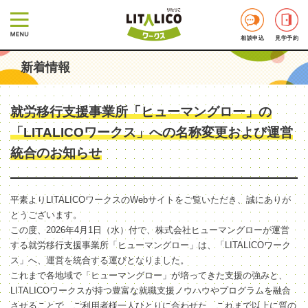
相談申込
見学予約
新着情報
就労移行支援事業所「ヒューマングロー」の
「LITALICOワークス」への名称変更および運営
統合のお知らせ
平素よりLITALICOワークスのWebサイトをご覧いただき、誠にありが
とうございます。
この度、2026年4月1日（水）付で、株式会社ヒューマングローが運営
する就労移行支援事業所「ヒューマングロー」は、「LITALICOワーク
ス」へ、運営を統合する運びとなりました。
これまで各地域で「ヒューマングロー」が培ってきた支援の強みと、
LITALICOワークスが持つ豊富な就職支援ノウハウやプログラムを融合
させることで、ご利用者様一人ひとりに合わせた、これまで以上に質の