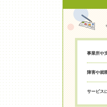
事業所や
障害や就
サービス