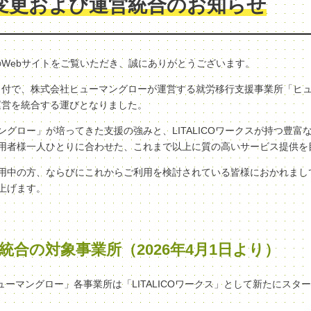
変更および運営統合のお知らせ
クスのWebサイトをご覧いただき、誠にありがとうございます。
（水）付で、株式会社ヒューマングローが運営する就労移行支援事業所「ヒ
へ、運営を統合する運びとなりました。
グロー」が培ってきた支援の強みと、LITALICOワークスが持つ豊富
用者様一人ひとりに合わせた、これまで以上に質の高いサービス提供を
用中の方、ならびにこれからご利用を検討されている皆様におかれまし
上げます。
統合の対象事業所（2026年4月1日より）
ヒューマングロー」各事業所は「LITALICOワークス」として新たにスタ