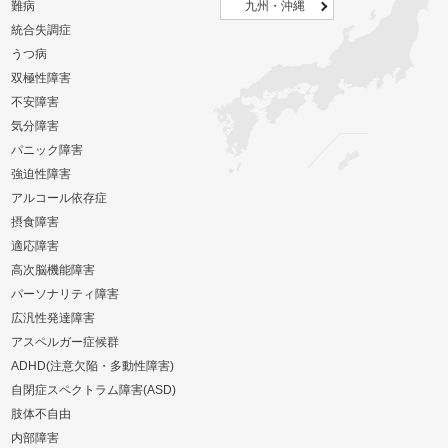
難病
九州・沖縄
統合失調症
うつ病
双極性障害
不安障害
気分障害
パニック障害
強迫性障害
アルコール依存症
摂食障害
適応障害
高次脳機能障害
パーソナリティ障害
広汎性発達障害
アスペルガー症候群
ADHD(注意欠陥・多動性障害)
自閉症スペクトラム障害(ASD)
肢体不自由
内部障害