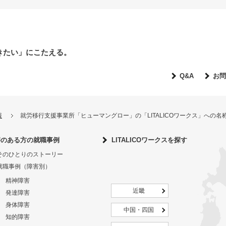
きたい」にこたえる。
Q&A
お問
報
就労移行支援事業所「ヒューマングロー」の「LITALICOワークス」への
害のある方の就職事例
LITALICOワークスを探す
そのひとりのストーリー
就職事例（障害別）
精神障害
近畿
発達障害
身体障害
中国・四国
知的障害