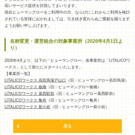
高いサービス提供を目指してまいります。
現在ヒューマングローをご利用中の方、ならびにこれからご利用を検討
されている皆様におかれましては、引き続き変わらぬご愛顧を賜ります
ようお願い申し上げます。
名称変更・運営統合の対象事業所（2026年4月1日よ
り）
2026年4月より、以下の「ヒューマングロー」各事業所は「LITALICOワ
ークス」として新たにスタートいたします。
【事業所一覧】
LITALICOワークス 高田馬場戸山口
（旧：ヒューマングロー高田馬場）
LITALICOワークス 板橋
（旧：ヒューマングロー板橋）
LITALICOワークス 葛西駅前
（旧：ヒューマングロー葛西駅前）
LITALICOワークス 亀有
（旧：ヒューマングロー亀有）
LITALICOワークス 新小岩
（旧：ヒューマングロー新小岩）
戻る