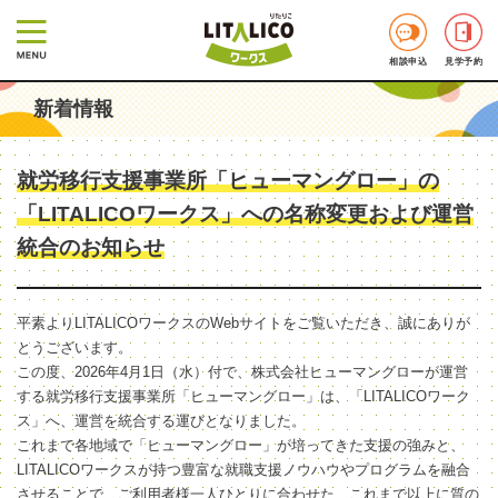
相談申込
見学予約
新着情報
就労移行支援事業所「ヒューマングロー」の
「LITALICOワークス」への名称変更および運営
統合のお知らせ
平素よりLITALICOワークスのWebサイトをご覧いただき、誠にありが
とうございます。
この度、2026年4月1日（水）付で、株式会社ヒューマングローが運営
する就労移行支援事業所「ヒューマングロー」は、「LITALICOワーク
ス」へ、運営を統合する運びとなりました。
これまで各地域で「ヒューマングロー」が培ってきた支援の強みと、
LITALICOワークスが持つ豊富な就職支援ノウハウやプログラムを融合
させることで、ご利用者様一人ひとりに合わせた、これまで以上に質の