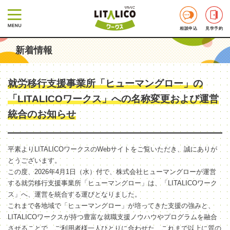
相談申込
見学予約
新着情報
就労移行支援事業所「ヒューマングロー」の
「LITALICOワークス」への名称変更および運営
統合のお知らせ
平素よりLITALICOワークスのWebサイトをご覧いただき、誠にありが
とうございます。
この度、2026年4月1日（水）付で、株式会社ヒューマングローが運営
する就労移行支援事業所「ヒューマングロー」は、「LITALICOワーク
ス」へ、運営を統合する運びとなりました。
これまで各地域で「ヒューマングロー」が培ってきた支援の強みと、
LITALICOワークスが持つ豊富な就職支援ノウハウやプログラムを融合
させることで、ご利用者様一人ひとりに合わせた、これまで以上に質の