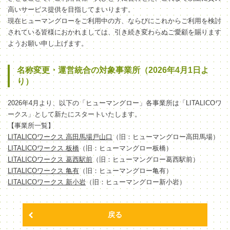
高いサービス提供を目指してまいります。
現在ヒューマングローをご利用中の方、ならびにこれからご利用を検討
されている皆様におかれましては、引き続き変わらぬご愛顧を賜ります
ようお願い申し上げます。
名称変更・運営統合の対象事業所（2026年4月1日よ
り）
2026年4月より、以下の「ヒューマングロー」各事業所は「LITALICOワ
ークス」として新たにスタートいたします。
【事業所一覧】
LITALICOワークス 高田馬場戸山口
（旧：ヒューマングロー高田馬場）
LITALICOワークス 板橋
（旧：ヒューマングロー板橋）
LITALICOワークス 葛西駅前
（旧：ヒューマングロー葛西駅前）
LITALICOワークス 亀有
（旧：ヒューマングロー亀有）
LITALICOワークス 新小岩
（旧：ヒューマングロー新小岩）
戻る