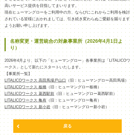
高いサービス提供を目指してまいります。
現在ヒューマングローをご利用中の方、ならびにこれからご利用を検討
されている皆様におかれましては、引き続き変わらぬご愛顧を賜ります
ようお願い申し上げます。
名称変更・運営統合の対象事業所（2026年4月1日よ
り）
2026年4月より、以下の「ヒューマングロー」各事業所は「LITALICOワ
ークス」として新たにスタートいたします。
【事業所一覧】
LITALICOワークス 高田馬場戸山口
（旧：ヒューマングロー高田馬場）
LITALICOワークス 板橋
（旧：ヒューマングロー板橋）
LITALICOワークス 葛西駅前
（旧：ヒューマングロー葛西駅前）
LITALICOワークス 亀有
（旧：ヒューマングロー亀有）
LITALICOワークス 新小岩
（旧：ヒューマングロー新小岩）
戻る