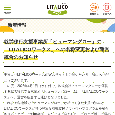
相談申込
見学予約
新着情報
就労移行支援事業所「ヒューマングロー」の
「LITALICOワークス」への名称変更および運営
統合のお知らせ
平素よりLITALICOワークスのWebサイトをご覧いただき、誠にありが
とうございます。
この度、2026年4月1日（水）付で、株式会社ヒューマングローが運営
する就労移行支援事業所「ヒューマングロー」は、「LITALICOワーク
ス」へ、運営を統合する運びとなりました。
これまで各地域で「ヒューマングロー」が培ってきた支援の強みと、
LITALICOワークスが持つ豊富な就職支援ノウハウやプログラムを融合
させることで、ご利用者様一人ひとりに合わせた、これまで以上に質の