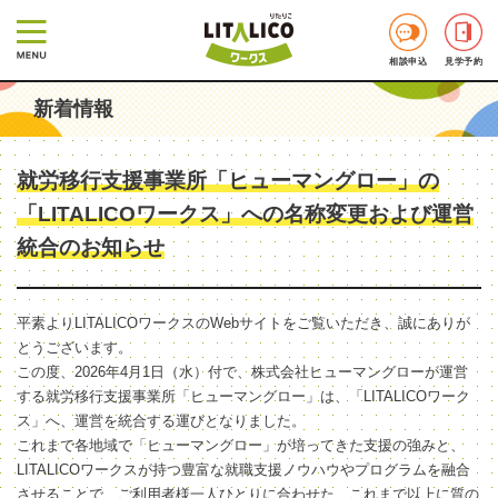
相談申込
見学予約
新着情報
就労移行支援事業所「ヒューマングロー」の
「LITALICOワークス」への名称変更および運営
統合のお知らせ
平素よりLITALICOワークスのWebサイトをご覧いただき、誠にありが
とうございます。
この度、2026年4月1日（水）付で、株式会社ヒューマングローが運営
する就労移行支援事業所「ヒューマングロー」は、「LITALICOワーク
ス」へ、運営を統合する運びとなりました。
これまで各地域で「ヒューマングロー」が培ってきた支援の強みと、
LITALICOワークスが持つ豊富な就職支援ノウハウやプログラムを融合
させることで、ご利用者様一人ひとりに合わせた、これまで以上に質の