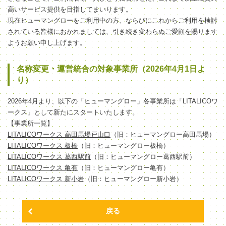
高いサービス提供を目指してまいります。
現在ヒューマングローをご利用中の方、ならびにこれからご利用を検討
されている皆様におかれましては、引き続き変わらぬご愛顧を賜ります
ようお願い申し上げます。
名称変更・運営統合の対象事業所（2026年4月1日よ
り）
2026年4月より、以下の「ヒューマングロー」各事業所は「LITALICOワ
ークス」として新たにスタートいたします。
【事業所一覧】
LITALICOワークス 高田馬場戸山口
（旧：ヒューマングロー高田馬場）
LITALICOワークス 板橋
（旧：ヒューマングロー板橋）
LITALICOワークス 葛西駅前
（旧：ヒューマングロー葛西駅前）
LITALICOワークス 亀有
（旧：ヒューマングロー亀有）
LITALICOワークス 新小岩
（旧：ヒューマングロー新小岩）
戻る