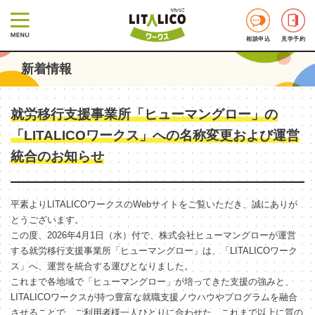
相談申込
見学予約
新着情報
就労移行支援事業所「ヒューマングロー」の
「LITALICOワークス」への名称変更および運営
統合のお知らせ
平素よりLITALICOワークスのWebサイトをご覧いただき、誠にありが
とうございます。
この度、2026年4月1日（水）付で、株式会社ヒューマングローが運営
する就労移行支援事業所「ヒューマングロー」は、「LITALICOワーク
ス」へ、運営を統合する運びとなりました。
これまで各地域で「ヒューマングロー」が培ってきた支援の強みと、
LITALICOワークスが持つ豊富な就職支援ノウハウやプログラムを融合
させることで、ご利用者様一人ひとりに合わせた、これまで以上に質の