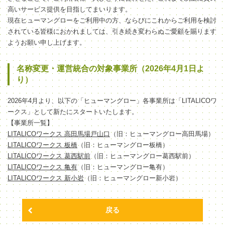
高いサービス提供を目指してまいります。
現在ヒューマングローをご利用中の方、ならびにこれからご利用を検討
されている皆様におかれましては、引き続き変わらぬご愛顧を賜ります
ようお願い申し上げます。
名称変更・運営統合の対象事業所（2026年4月1日よ
り）
2026年4月より、以下の「ヒューマングロー」各事業所は「LITALICOワ
ークス」として新たにスタートいたします。
【事業所一覧】
LITALICOワークス 高田馬場戸山口
（旧：ヒューマングロー高田馬場）
LITALICOワークス 板橋
（旧：ヒューマングロー板橋）
LITALICOワークス 葛西駅前
（旧：ヒューマングロー葛西駅前）
LITALICOワークス 亀有
（旧：ヒューマングロー亀有）
LITALICOワークス 新小岩
（旧：ヒューマングロー新小岩）
戻る