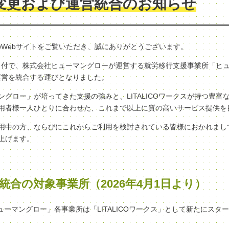
変更および運営統合のお知らせ
クスのWebサイトをご覧いただき、誠にありがとうございます。
（水）付で、株式会社ヒューマングローが運営する就労移行支援事業所「ヒ
へ、運営を統合する運びとなりました。
グロー」が培ってきた支援の強みと、LITALICOワークスが持つ豊富
用者様一人ひとりに合わせた、これまで以上に質の高いサービス提供を
用中の方、ならびにこれからご利用を検討されている皆様におかれまし
上げます。
統合の対象事業所（2026年4月1日より）
ヒューマングロー」各事業所は「LITALICOワークス」として新たにスタ