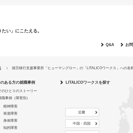
きたい」にこたえる。
Q&A
お問
報
就労移行支援事業所「ヒューマングロー」の「LITALICOワークス」への
害のある方の就職事例
LITALICOワークスを探す
そのひとりのストーリー
就職事例（障害別）
精神障害
近畿
発達障害
身体障害
中国・四国
知的障害