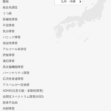
難病
九州・沖縄
統合失調症
うつ病
双極性障害
不安障害
気分障害
パニック障害
強迫性障害
アルコール依存症
摂食障害
適応障害
高次脳機能障害
パーソナリティ障害
広汎性発達障害
アスペルガー症候群
ADHD(注意欠陥・多動性障害)
自閉症スペクトラム障害(ASD)
肢体不自由
内部障害