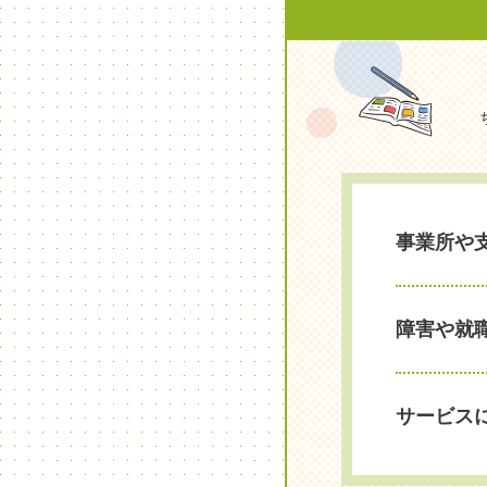
事業所や
障害や就
サービス