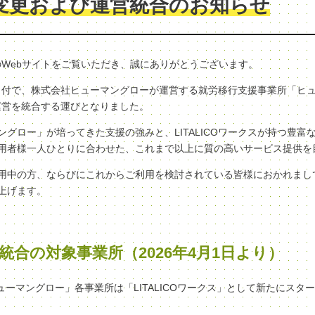
変更および運営統合のお知らせ
クスのWebサイトをご覧いただき、誠にありがとうございます。
（水）付で、株式会社ヒューマングローが運営する就労移行支援事業所「ヒ
へ、運営を統合する運びとなりました。
グロー」が培ってきた支援の強みと、LITALICOワークスが持つ豊富
用者様一人ひとりに合わせた、これまで以上に質の高いサービス提供を
用中の方、ならびにこれからご利用を検討されている皆様におかれまし
上げます。
統合の対象事業所（2026年4月1日より）
ヒューマングロー」各事業所は「LITALICOワークス」として新たにスタ