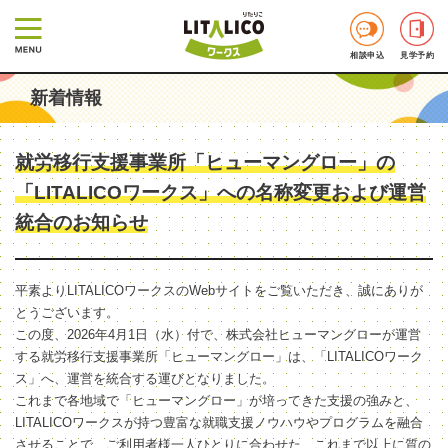
相談申込
見学予約
新着情報
就労移行支援事業所「ヒューマングロー」の
「LITALICOワークス」への名称変更および運営
統合のお知らせ
平素よりLITALICOワークスのWebサイトをご覧いただき、誠にありが
とうございます。
この度、2026年4月1日（水）付で、株式会社ヒューマングローが運営
する就労移行支援事業所「ヒューマングロー」は、「LITALICOワーク
ス」へ、運営を統合する運びとなりました。
これまで各地域で「ヒューマングロー」が培ってきた支援の強みと、
LITALICOワークスが持つ豊富な就職支援ノウハウやプログラムを融合
させることで、ご利用者様一人ひとりに合わせた、これまで以上に質の