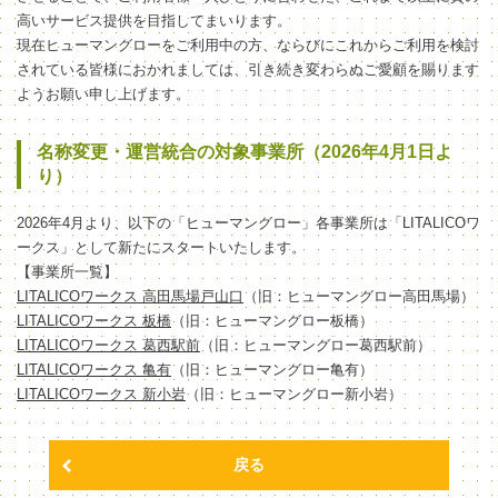
高いサービス提供を目指してまいります。
現在ヒューマングローをご利用中の方、ならびにこれからご利用を検討
されている皆様におかれましては、引き続き変わらぬご愛顧を賜ります
ようお願い申し上げます。
名称変更・運営統合の対象事業所（2026年4月1日よ
り）
2026年4月より、以下の「ヒューマングロー」各事業所は「LITALICOワ
ークス」として新たにスタートいたします。
【事業所一覧】
LITALICOワークス 高田馬場戸山口
（旧：ヒューマングロー高田馬場）
LITALICOワークス 板橋
（旧：ヒューマングロー板橋）
LITALICOワークス 葛西駅前
（旧：ヒューマングロー葛西駅前）
LITALICOワークス 亀有
（旧：ヒューマングロー亀有）
LITALICOワークス 新小岩
（旧：ヒューマングロー新小岩）
戻る