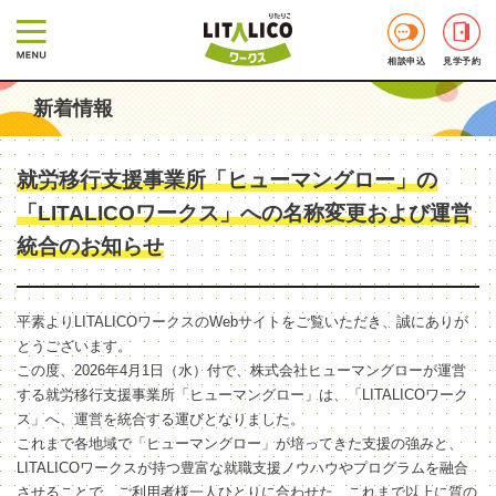
相談申込
見学予約
新着情報
就労移行支援事業所「ヒューマングロー」の
「LITALICOワークス」への名称変更および運営
統合のお知らせ
平素よりLITALICOワークスのWebサイトをご覧いただき、誠にありが
とうございます。
この度、2026年4月1日（水）付で、株式会社ヒューマングローが運営
する就労移行支援事業所「ヒューマングロー」は、「LITALICOワーク
ス」へ、運営を統合する運びとなりました。
これまで各地域で「ヒューマングロー」が培ってきた支援の強みと、
LITALICOワークスが持つ豊富な就職支援ノウハウやプログラムを融合
させることで、ご利用者様一人ひとりに合わせた、これまで以上に質の