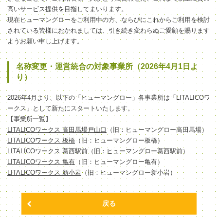
高いサービス提供を目指してまいります。
現在ヒューマングローをご利用中の方、ならびにこれからご利用を検討
されている皆様におかれましては、引き続き変わらぬご愛顧を賜ります
ようお願い申し上げます。
名称変更・運営統合の対象事業所（2026年4月1日よ
り）
2026年4月より、以下の「ヒューマングロー」各事業所は「LITALICOワ
ークス」として新たにスタートいたします。
【事業所一覧】
LITALICOワークス 高田馬場戸山口
（旧：ヒューマングロー高田馬場）
LITALICOワークス 板橋
（旧：ヒューマングロー板橋）
LITALICOワークス 葛西駅前
（旧：ヒューマングロー葛西駅前）
LITALICOワークス 亀有
（旧：ヒューマングロー亀有）
LITALICOワークス 新小岩
（旧：ヒューマングロー新小岩）
戻る