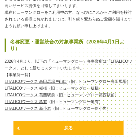
高いサービス提供を目指してまいります。
現在ヒューマングローをご利用中の方、ならびにこれからご利用を検討
されている皆様におかれましては、引き続き変わらぬご愛顧を賜ります
ようお願い申し上げます。
名称変更・運営統合の対象事業所（2026年4月1日よ
り）
2026年4月より、以下の「ヒューマングロー」各事業所は「LITALICOワ
ークス」として新たにスタートいたします。
【事業所一覧】
LITALICOワークス 高田馬場戸山口
（旧：ヒューマングロー高田馬場）
LITALICOワークス 板橋
（旧：ヒューマングロー板橋）
LITALICOワークス 葛西駅前
（旧：ヒューマングロー葛西駅前）
LITALICOワークス 亀有
（旧：ヒューマングロー亀有）
LITALICOワークス 新小岩
（旧：ヒューマングロー新小岩）
戻る