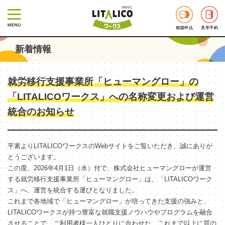
相談申込
見学予約
新着情報
就労移行支援事業所「ヒューマングロー」の
「LITALICOワークス」への名称変更および運営
統合のお知らせ
平素よりLITALICOワークスのWebサイトをご覧いただき、誠にありが
とうございます。
この度、2026年4月1日（水）付で、株式会社ヒューマングローが運営
する就労移行支援事業所「ヒューマングロー」は、「LITALICOワーク
ス」へ、運営を統合する運びとなりました。
これまで各地域で「ヒューマングロー」が培ってきた支援の強みと、
LITALICOワークスが持つ豊富な就職支援ノウハウやプログラムを融合
させることで、ご利用者様一人ひとりに合わせた、これまで以上に質の