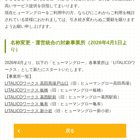
高いサービス提供を目指してまいります。
現在ヒューマングローをご利用中の方、ならびにこれからご利用を検討
されている皆様におかれましては、引き続き変わらぬご愛顧を賜ります
ようお願い申し上げます。
名称変更・運営統合の対象事業所（2026年4月1日よ
り）
2026年4月より、以下の「ヒューマングロー」各事業所は「LITALICOワ
ークス」として新たにスタートいたします。
【事業所一覧】
LITALICOワークス 高田馬場戸山口
（旧：ヒューマングロー高田馬場）
LITALICOワークス 板橋
（旧：ヒューマングロー板橋）
LITALICOワークス 葛西駅前
（旧：ヒューマングロー葛西駅前）
LITALICOワークス 亀有
（旧：ヒューマングロー亀有）
LITALICOワークス 新小岩
（旧：ヒューマングロー新小岩）
戻る