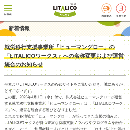
相談申込
見学予約
新着情報
就労移行支援事業所「ヒューマングロー」の
「LITALICOワークス」への名称変更および運営
統合のお知らせ
平素よりLITALICOワークスのWebサイトをご覧いただき、誠にありが
とうございます。
この度、2026年4月1日（水）付で、株式会社ヒューマングローが運営
する就労移行支援事業所「ヒューマングロー」は、「LITALICOワーク
ス」へ、運営を統合する運びとなりました。
これまで各地域で「ヒューマングロー」が培ってきた支援の強みと、
LITALICOワークスが持つ豊富な就職支援ノウハウやプログラムを融合
させることで、ご利用者様一人ひとりに合わせた、これまで以上に質の