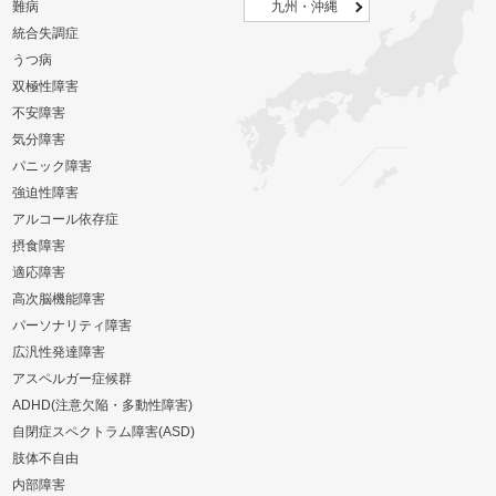
難病
九州・沖縄
統合失調症
うつ病
双極性障害
不安障害
気分障害
パニック障害
強迫性障害
アルコール依存症
摂食障害
適応障害
高次脳機能障害
パーソナリティ障害
広汎性発達障害
アスペルガー症候群
ADHD(注意欠陥・多動性障害)
自閉症スペクトラム障害(ASD)
肢体不自由
内部障害