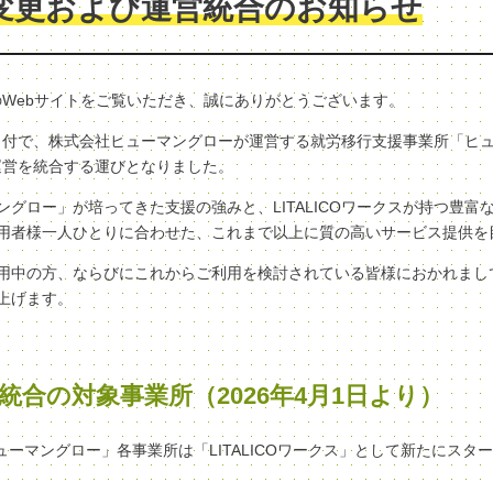
変更および運営統合のお知らせ
クスのWebサイトをご覧いただき、誠にありがとうございます。
（水）付で、株式会社ヒューマングローが運営する就労移行支援事業所「ヒ
へ、運営を統合する運びとなりました。
グロー」が培ってきた支援の強みと、LITALICOワークスが持つ豊富
用者様一人ひとりに合わせた、これまで以上に質の高いサービス提供を
用中の方、ならびにこれからご利用を検討されている皆様におかれまし
上げます。
統合の対象事業所（2026年4月1日より）
ヒューマングロー」各事業所は「LITALICOワークス」として新たにスタ