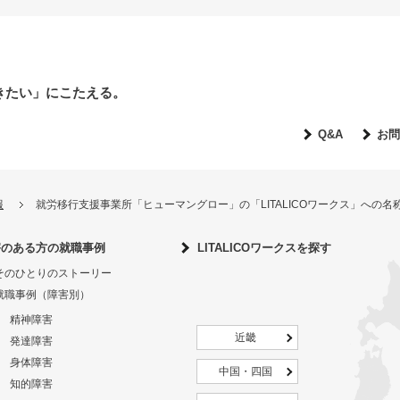
きたい」にこたえる。
Q&A
お問
報
就労移行支援事業所「ヒューマングロー」の「LITALICOワークス」への
害のある方の就職事例
LITALICOワークスを探す
そのひとりのストーリー
就職事例（障害別）
精神障害
近畿
発達障害
身体障害
中国・四国
知的障害