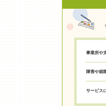
事業所や
障害や就
サービス