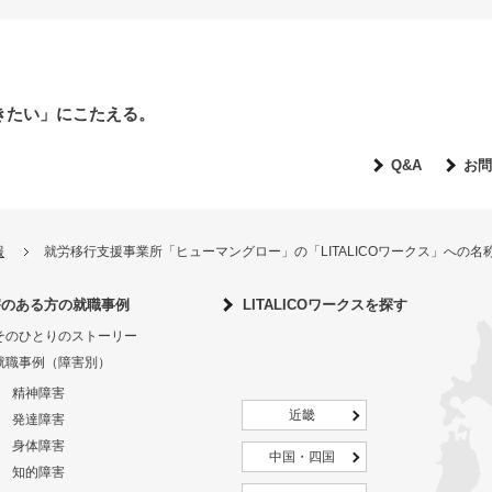
きたい」にこたえる。
Q&A
お問
報
就労移行支援事業所「ヒューマングロー」の「LITALICOワークス」への
害のある方の就職事例
LITALICOワークスを探す
そのひとりのストーリー
就職事例（障害別）
精神障害
近畿
発達障害
身体障害
中国・四国
知的障害