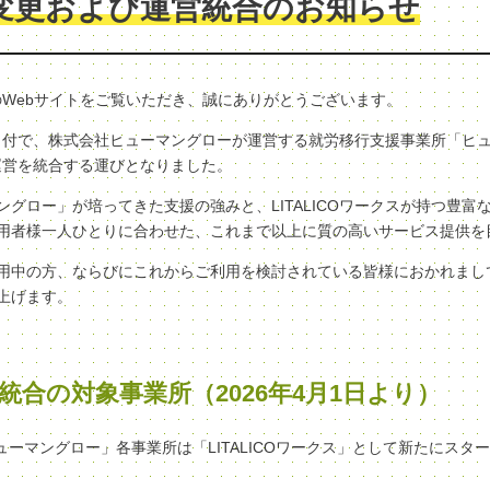
変更および運営統合のお知らせ
クスのWebサイトをご覧いただき、誠にありがとうございます。
（水）付で、株式会社ヒューマングローが運営する就労移行支援事業所「ヒ
へ、運営を統合する運びとなりました。
グロー」が培ってきた支援の強みと、LITALICOワークスが持つ豊富
用者様一人ひとりに合わせた、これまで以上に質の高いサービス提供を
用中の方、ならびにこれからご利用を検討されている皆様におかれまし
上げます。
統合の対象事業所（2026年4月1日より）
ヒューマングロー」各事業所は「LITALICOワークス」として新たにスタ