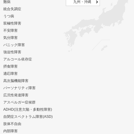
難病
九州・沖縄
統合失調症
うつ病
双極性障害
不安障害
気分障害
パニック障害
強迫性障害
アルコール依存症
摂食障害
適応障害
高次脳機能障害
パーソナリティ障害
広汎性発達障害
アスペルガー症候群
ADHD(注意欠陥・多動性障害)
自閉症スペクトラム障害(ASD)
肢体不自由
内部障害