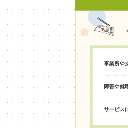
事業所や
障害や就
サービス