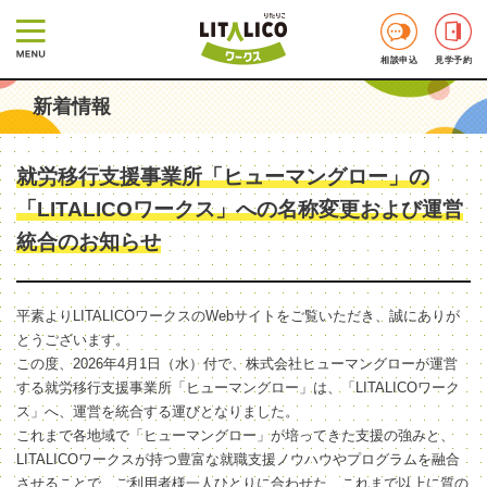
相談申込
見学予約
新着情報
就労移行支援事業所「ヒューマングロー」の
「LITALICOワークス」への名称変更および運営
統合のお知らせ
平素よりLITALICOワークスのWebサイトをご覧いただき、誠にありが
とうございます。
この度、2026年4月1日（水）付で、株式会社ヒューマングローが運営
する就労移行支援事業所「ヒューマングロー」は、「LITALICOワーク
ス」へ、運営を統合する運びとなりました。
これまで各地域で「ヒューマングロー」が培ってきた支援の強みと、
LITALICOワークスが持つ豊富な就職支援ノウハウやプログラムを融合
させることで、ご利用者様一人ひとりに合わせた、これまで以上に質の