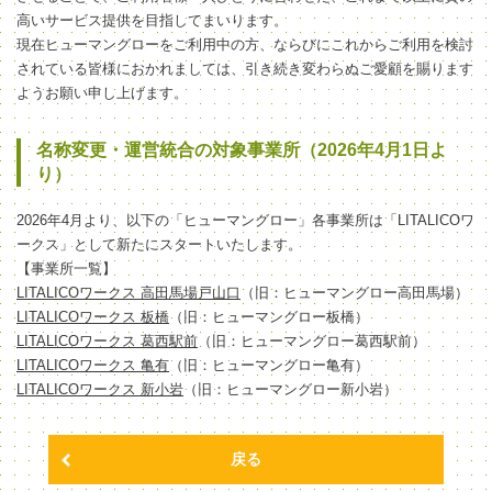
高いサービス提供を目指してまいります。
現在ヒューマングローをご利用中の方、ならびにこれからご利用を検討
されている皆様におかれましては、引き続き変わらぬご愛顧を賜ります
ようお願い申し上げます。
名称変更・運営統合の対象事業所（2026年4月1日よ
り）
2026年4月より、以下の「ヒューマングロー」各事業所は「LITALICOワ
ークス」として新たにスタートいたします。
【事業所一覧】
LITALICOワークス 高田馬場戸山口
（旧：ヒューマングロー高田馬場）
LITALICOワークス 板橋
（旧：ヒューマングロー板橋）
LITALICOワークス 葛西駅前
（旧：ヒューマングロー葛西駅前）
LITALICOワークス 亀有
（旧：ヒューマングロー亀有）
LITALICOワークス 新小岩
（旧：ヒューマングロー新小岩）
戻る