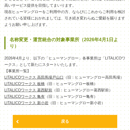
高いサービス提供を目指してまいります。
現在ヒューマングローをご利用中の方、ならびにこれからご利用を検討
されている皆様におかれましては、引き続き変わらぬご愛顧を賜ります
ようお願い申し上げます。
名称変更・運営統合の対象事業所（2026年4月1日よ
り）
2026年4月より、以下の「ヒューマングロー」各事業所は「LITALICOワ
ークス」として新たにスタートいたします。
【事業所一覧】
LITALICOワークス 高田馬場戸山口
（旧：ヒューマングロー高田馬場）
LITALICOワークス 板橋
（旧：ヒューマングロー板橋）
LITALICOワークス 葛西駅前
（旧：ヒューマングロー葛西駅前）
LITALICOワークス 亀有
（旧：ヒューマングロー亀有）
LITALICOワークス 新小岩
（旧：ヒューマングロー新小岩）
戻る