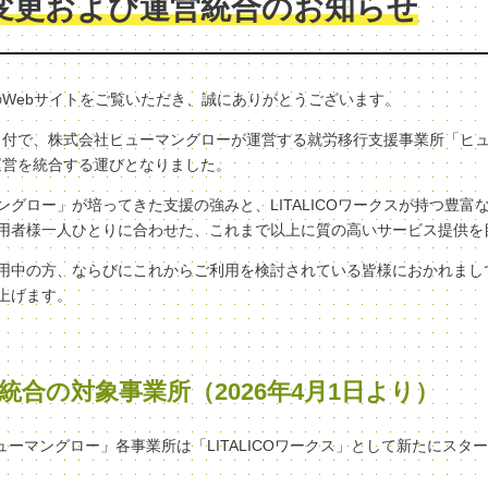
変更および運営統合のお知らせ
クスのWebサイトをご覧いただき、誠にありがとうございます。
（水）付で、株式会社ヒューマングローが運営する就労移行支援事業所「ヒ
へ、運営を統合する運びとなりました。
グロー」が培ってきた支援の強みと、LITALICOワークスが持つ豊富
用者様一人ひとりに合わせた、これまで以上に質の高いサービス提供を
用中の方、ならびにこれからご利用を検討されている皆様におかれまし
上げます。
統合の対象事業所（2026年4月1日より）
ヒューマングロー」各事業所は「LITALICOワークス」として新たにスタ