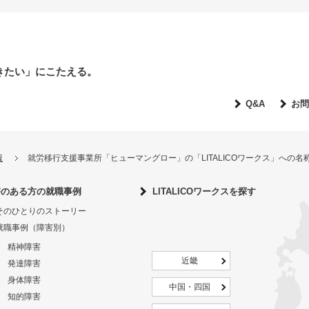
きたい」にこたえる。
Q&A
お問
報
就労移行支援事業所「ヒューマングロー」の「LITALICOワークス」への
害のある方の就職事例
LITALICOワークスを探す
そのひとりのストーリー
就職事例（障害別）
精神障害
近畿
発達障害
身体障害
中国・四国
知的障害