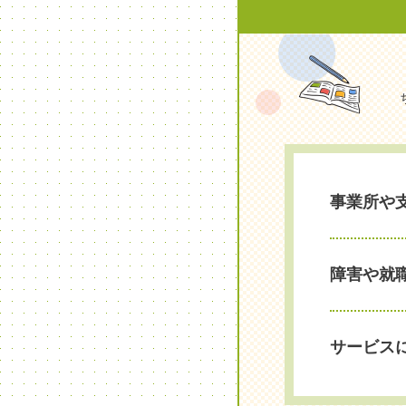
事業所や
障害や就
サービス