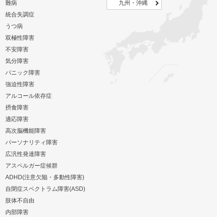
難病
九州・沖縄
統合失調症
うつ病
双極性障害
不安障害
気分障害
パニック障害
強迫性障害
アルコール依存症
摂食障害
適応障害
高次脳機能障害
パーソナリティ障害
広汎性発達障害
アスペルガー症候群
ADHD(注意欠陥・多動性障害)
自閉症スペクトラム障害(ASD)
肢体不自由
内部障害