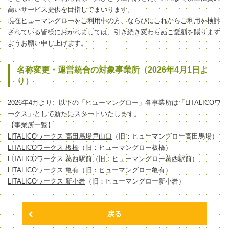
高いサービス提供を目指してまいります。
現在ヒューマングローをご利用中の方、ならびにこれからご利用を検討
されている皆様におかれましては、引き続き変わらぬご愛顧を賜ります
ようお願い申し上げます。
名称変更・運営統合の対象事業所（2026年4月1日よ
り）
2026年4月より、以下の「ヒューマングロー」各事業所は「LITALICOワ
ークス」として新たにスタートいたします。
【事業所一覧】
LITALICOワークス 高田馬場戸山口
（旧：ヒューマングロー高田馬場）
LITALICOワークス 板橋
（旧：ヒューマングロー板橋）
LITALICOワークス 葛西駅前
（旧：ヒューマングロー葛西駅前）
LITALICOワークス 亀有
（旧：ヒューマングロー亀有）
LITALICOワークス 新小岩
（旧：ヒューマングロー新小岩）
戻る