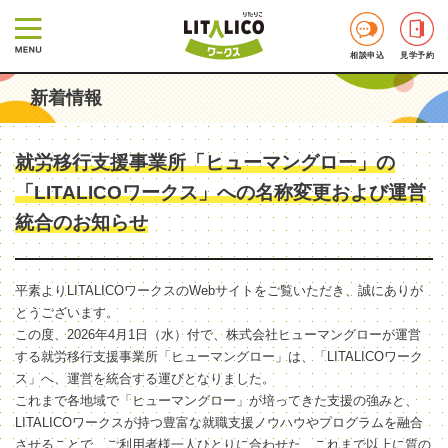
相談申込
見学予約
新着情報
就労移行支援事業所「ヒューマングロー」の
「LITALICOワークス」への名称変更および運営
統合のお知らせ
平素よりLITALICOワークスのWebサイトをご覧いただき、誠にありが
とうございます。
この度、2026年4月1日（水）付で、株式会社ヒューマングローが運営
する就労移行支援事業所「ヒューマングロー」は、「LITALICOワーク
ス」へ、運営を統合する運びとなりました。
これまで各地域で「ヒューマングロー」が培ってきた支援の強みと、
LITALICOワークスが持つ豊富な就職支援ノウハウやプログラムを融合
させることで、ご利用者様一人ひとりに合わせた、これまで以上に質の