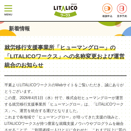
相談申込
見学予約
新着情報
就労移行支援事業所「ヒューマングロー」の
「LITALICOワークス」への名称変更および運営
統合のお知らせ
平素よりLITALICOワークスのWebサイトをご覧いただき、誠にありが
とうございます。
この度、2026年4月1日（水）付で、株式会社ヒューマングローが運営
する就労移行支援事業所「ヒューマングロー」は、「LITALICOワーク
ス」へ、運営を統合する運びとなりました。
これまで各地域で「ヒューマングロー」が培ってきた支援の強みと、
LITALICOワークスが持つ豊富な就職支援ノウハウやプログラムを融合
させることで、ご利用者様一人ひとりに合わせた、これまで以上に質の