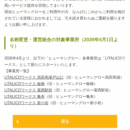
高いサービス提供を目指してまいります。
現在ヒューマングローをご利用中の方、ならびにこれからご利用を検討
されている皆様におかれましては、引き続き変わらぬご愛顧を賜ります
ようお願い申し上げます。
名称変更・運営統合の対象事業所（2026年4月1日よ
り）
2026年4月より、以下の「ヒューマングロー」各事業所は「LITALICOワ
ークス」として新たにスタートいたします。
【事業所一覧】
LITALICOワークス 高田馬場戸山口
（旧：ヒューマングロー高田馬場）
LITALICOワークス 板橋
（旧：ヒューマングロー板橋）
LITALICOワークス 葛西駅前
（旧：ヒューマングロー葛西駅前）
LITALICOワークス 亀有
（旧：ヒューマングロー亀有）
LITALICOワークス 新小岩
（旧：ヒューマングロー新小岩）
戻る