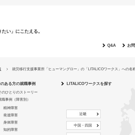
きたい」にこたえる。
Q&A
お問
報
就労移行支援事業所「ヒューマングロー」の「LITALICOワークス」への
害のある方の就職事例
LITALICOワークスを探す
そのひとりのストーリー
就職事例（障害別）
精神障害
近畿
発達障害
身体障害
中国・四国
知的障害