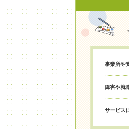
事業所や
障害や就
サービス