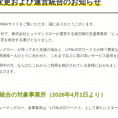
変更および運営統合のお知らせ
クスのWebサイトをご覧いただき、誠にありがとうございます。
（水）付で、株式会社ヒューマングローが運営する就労移行支援事業所「ヒ
へ、運営を統合する運びとなりました。
グロー」が培ってきた支援の強みと、LITALICOワークスが持つ豊富
用者様一人ひとりに合わせた、これまで以上に質の高いサービス提供を
用中の方、ならびにこれからご利用を検討されている皆様におかれまし
上げます。
統合の対象事業所（2026年4月1日より）
ヒューマングロー」各事業所は「LITALICOワークス」として新たにスタ