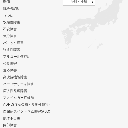
難病
九州・沖縄
統合失調症
うつ病
双極性障害
不安障害
気分障害
パニック障害
強迫性障害
アルコール依存症
摂食障害
適応障害
高次脳機能障害
パーソナリティ障害
広汎性発達障害
アスペルガー症候群
ADHD(注意欠陥・多動性障害)
自閉症スペクトラム障害(ASD)
肢体不自由
内部障害