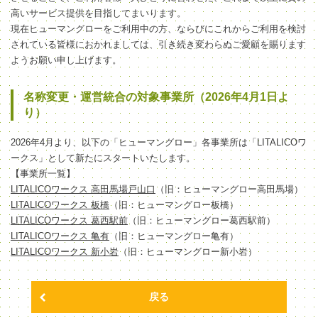
高いサービス提供を目指してまいります。
現在ヒューマングローをご利用中の方、ならびにこれからご利用を検討
されている皆様におかれましては、引き続き変わらぬご愛顧を賜ります
ようお願い申し上げます。
名称変更・運営統合の対象事業所（2026年4月1日よ
り）
2026年4月より、以下の「ヒューマングロー」各事業所は「LITALICOワ
ークス」として新たにスタートいたします。
【事業所一覧】
LITALICOワークス 高田馬場戸山口
（旧：ヒューマングロー高田馬場）
LITALICOワークス 板橋
（旧：ヒューマングロー板橋）
LITALICOワークス 葛西駅前
（旧：ヒューマングロー葛西駅前）
LITALICOワークス 亀有
（旧：ヒューマングロー亀有）
LITALICOワークス 新小岩
（旧：ヒューマングロー新小岩）
戻る