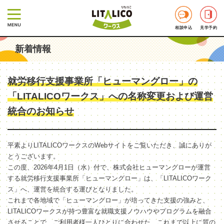
相談申込
見学予約
新着情報
就労移行支援事業所「ヒューマングロー」の
「LITALICOワークス」への名称変更および運営
統合のお知らせ
平素よりLITALICOワークスのWebサイトをご覧いただき、誠にありが
とうございます。
この度、2026年4月1日（水）付で、株式会社ヒューマングローが運営
する就労移行支援事業所「ヒューマングロー」は、「LITALICOワーク
ス」へ、運営を統合する運びとなりました。
これまで各地域で「ヒューマングロー」が培ってきた支援の強みと、
LITALICOワークスが持つ豊富な就職支援ノウハウやプログラムを融合
させることで、ご利用者様一人ひとりに合わせた、これまで以上に質の