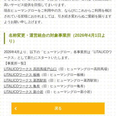
高いサービス提供を目指してまいります。
現在ヒューマングローをご利用中の方、ならびにこれからご利用を検討
されている皆様におかれましては、引き続き変わらぬご愛顧を賜ります
ようお願い申し上げます。
名称変更・運営統合の対象事業所（2026年4月1日よ
り）
2026年4月より、以下の「ヒューマングロー」各事業所は「LITALICOワ
ークス」として新たにスタートいたします。
【事業所一覧】
LITALICOワークス 高田馬場戸山口
（旧：ヒューマングロー高田馬場）
LITALICOワークス 板橋
（旧：ヒューマングロー板橋）
LITALICOワークス 葛西駅前
（旧：ヒューマングロー葛西駅前）
LITALICOワークス 亀有
（旧：ヒューマングロー亀有）
LITALICOワークス 新小岩
（旧：ヒューマングロー新小岩）
戻る