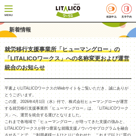
相談申込
見学予約
新着情報
就労移行支援事業所「ヒューマングロー」の
「LITALICOワークス」への名称変更および運営
統合のお知らせ
平素よりLITALICOワークスのWebサイトをご覧いただき、誠にありが
とうございます。
この度、2026年4月1日（水）付で、株式会社ヒューマングローが運営
する就労移行支援事業所「ヒューマングロー」は、「LITALICOワーク
ス」へ、運営を統合する運びとなりました。
これまで各地域で「ヒューマングロー」が培ってきた支援の強みと、
LITALICOワークスが持つ豊富な就職支援ノウハウやプログラムを融合
させることで、ご利用者様一人ひとりに合わせた、これまで以上に質の