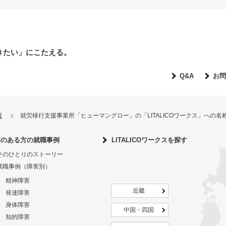
きたい」にこたえる。
Q&A
お問
報
就労移行支援事業所「ヒューマングロー」の「LITALICOワークス」への
害のある方の就職事例
LITALICOワークスを探す
そのひとりのストーリー
就職事例（障害別）
精神障害
近畿
発達障害
身体障害
中国・四国
知的障害