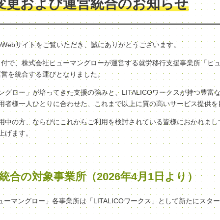
変更および運営統合のお知らせ
クスのWebサイトをご覧いただき、誠にありがとうございます。
（水）付で、株式会社ヒューマングローが運営する就労移行支援事業所「ヒ
へ、運営を統合する運びとなりました。
グロー」が培ってきた支援の強みと、LITALICOワークスが持つ豊富
用者様一人ひとりに合わせた、これまで以上に質の高いサービス提供を
用中の方、ならびにこれからご利用を検討されている皆様におかれまし
上げます。
統合の対象事業所（2026年4月1日より）
ヒューマングロー」各事業所は「LITALICOワークス」として新たにスタ