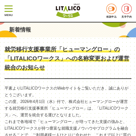
相談申込
見学予約
新着情報
就労移行支援事業所「ヒューマングロー」の
「LITALICOワークス」への名称変更および運営
統合のお知らせ
平素よりLITALICOワークスのWebサイトをご覧いただき、誠にありが
とうございます。
この度、2026年4月1日（水）付で、株式会社ヒューマングローが運営
する就労移行支援事業所「ヒューマングロー」は、「LITALICOワーク
ス」へ、運営を統合する運びとなりました。
これまで各地域で「ヒューマングロー」が培ってきた支援の強みと、
LITALICOワークスが持つ豊富な就職支援ノウハウやプログラムを融合
させることで、ご利用者様一人ひとりに合わせた、これまで以上に質の