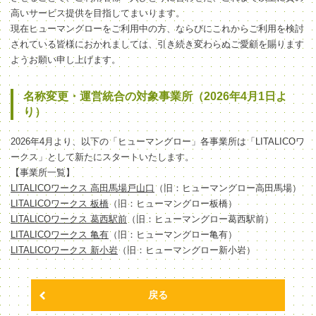
高いサービス提供を目指してまいります。
現在ヒューマングローをご利用中の方、ならびにこれからご利用を検討
されている皆様におかれましては、引き続き変わらぬご愛顧を賜ります
ようお願い申し上げます。
名称変更・運営統合の対象事業所（2026年4月1日よ
り）
2026年4月より、以下の「ヒューマングロー」各事業所は「LITALICOワ
ークス」として新たにスタートいたします。
【事業所一覧】
LITALICOワークス 高田馬場戸山口
（旧：ヒューマングロー高田馬場）
LITALICOワークス 板橋
（旧：ヒューマングロー板橋）
LITALICOワークス 葛西駅前
（旧：ヒューマングロー葛西駅前）
LITALICOワークス 亀有
（旧：ヒューマングロー亀有）
LITALICOワークス 新小岩
（旧：ヒューマングロー新小岩）
戻る