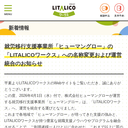
相談申込
見学予約
新着情報
就労移行支援事業所「ヒューマングロー」の
「LITALICOワークス」への名称変更および運営
統合のお知らせ
平素よりLITALICOワークスのWebサイトをご覧いただき、誠にありが
とうございます。
この度、2026年4月1日（水）付で、株式会社ヒューマングローが運営
する就労移行支援事業所「ヒューマングロー」は、「LITALICOワーク
ス」へ、運営を統合する運びとなりました。
これまで各地域で「ヒューマングロー」が培ってきた支援の強みと、
LITALICOワークスが持つ豊富な就職支援ノウハウやプログラムを融合
させることで、ご利用者様一人ひとりに合わせた、これまで以上に質の