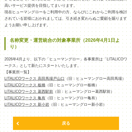
高いサービス提供を目指してまいります。
現在ヒューマングローをご利用中の方、ならびにこれからご利用を検討
されている皆様におかれましては、引き続き変わらぬご愛顧を賜ります
ようお願い申し上げます。
名称変更・運営統合の対象事業所（2026年4月1日よ
り）
2026年4月より、以下の「ヒューマングロー」各事業所は「LITALICOワ
ークス」として新たにスタートいたします。
【事業所一覧】
LITALICOワークス 高田馬場戸山口
（旧：ヒューマングロー高田馬場）
LITALICOワークス 板橋
（旧：ヒューマングロー板橋）
LITALICOワークス 葛西駅前
（旧：ヒューマングロー葛西駅前）
LITALICOワークス 亀有
（旧：ヒューマングロー亀有）
LITALICOワークス 新小岩
（旧：ヒューマングロー新小岩）
戻る