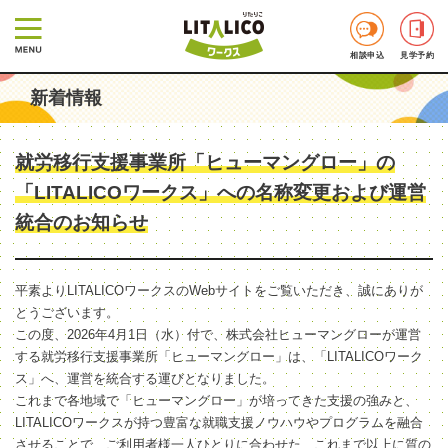
相談申込
見学予約
新着情報
就労移行支援事業所「ヒューマングロー」の
「LITALICOワークス」への名称変更および運営
統合のお知らせ
平素よりLITALICOワークスのWebサイトをご覧いただき、誠にありが
とうございます。
この度、2026年4月1日（水）付で、株式会社ヒューマングローが運営
する就労移行支援事業所「ヒューマングロー」は、「LITALICOワーク
ス」へ、運営を統合する運びとなりました。
これまで各地域で「ヒューマングロー」が培ってきた支援の強みと、
LITALICOワークスが持つ豊富な就職支援ノウハウやプログラムを融合
させることで、ご利用者様一人ひとりに合わせた、これまで以上に質の