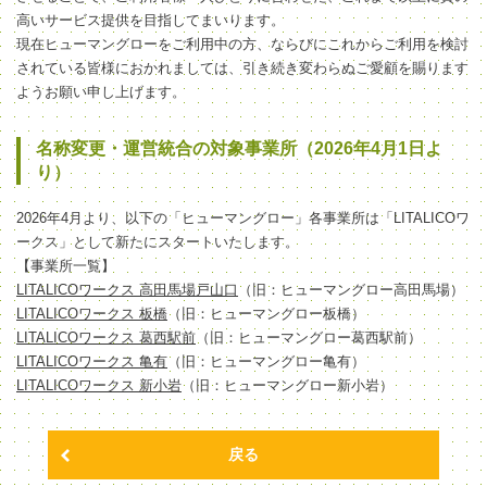
高いサービス提供を目指してまいります。
現在ヒューマングローをご利用中の方、ならびにこれからご利用を検討
されている皆様におかれましては、引き続き変わらぬご愛顧を賜ります
ようお願い申し上げます。
名称変更・運営統合の対象事業所（2026年4月1日よ
り）
2026年4月より、以下の「ヒューマングロー」各事業所は「LITALICOワ
ークス」として新たにスタートいたします。
【事業所一覧】
LITALICOワークス 高田馬場戸山口
（旧：ヒューマングロー高田馬場）
LITALICOワークス 板橋
（旧：ヒューマングロー板橋）
LITALICOワークス 葛西駅前
（旧：ヒューマングロー葛西駅前）
LITALICOワークス 亀有
（旧：ヒューマングロー亀有）
LITALICOワークス 新小岩
（旧：ヒューマングロー新小岩）
戻る