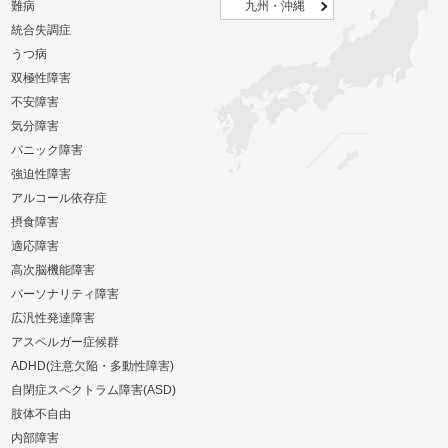
難病
九州・沖縄
統合失調症
うつ病
双極性障害
不安障害
気分障害
パニック障害
強迫性障害
アルコール依存症
摂食障害
適応障害
高次脳機能障害
パーソナリティ障害
広汎性発達障害
アスペルガー症候群
ADHD(注意欠陥・多動性障害)
自閉症スペクトラム障害(ASD)
肢体不自由
内部障害