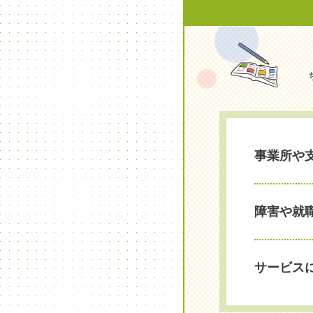
事業所や
障害や就
サービス