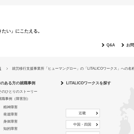
きたい」にこたえる。
Q&A
お問
報
就労移行支援事業所「ヒューマングロー」の「LITALICOワークス」への
害のある方の就職事例
LITALICOワークスを探す
そのひとりのストーリー
就職事例（障害別）
精神障害
近畿
発達障害
身体障害
中国・四国
知的障害