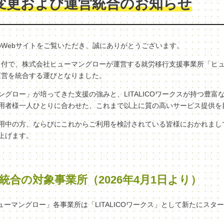
変更および運営統合のお知らせ
クスのWebサイトをご覧いただき、誠にありがとうございます。
（水）付で、株式会社ヒューマングローが運営する就労移行支援事業所「ヒ
へ、運営を統合する運びとなりました。
グロー」が培ってきた支援の強みと、LITALICOワークスが持つ豊富
用者様一人ひとりに合わせた、これまで以上に質の高いサービス提供を
用中の方、ならびにこれからご利用を検討されている皆様におかれまし
上げます。
統合の対象事業所（2026年4月1日より）
ヒューマングロー」各事業所は「LITALICOワークス」として新たにスタ