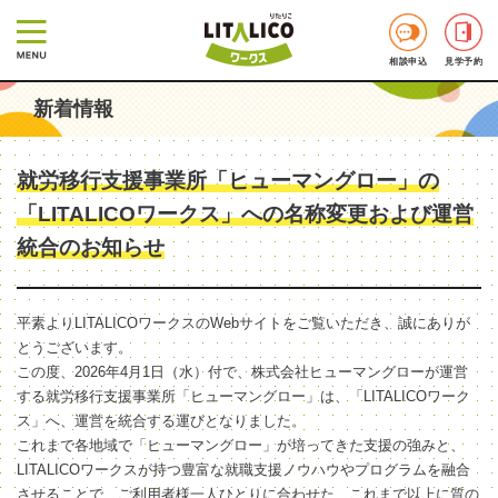
相談申込
見学予約
新着情報
就労移行支援事業所「ヒューマングロー」の
「LITALICOワークス」への名称変更および運営
統合のお知らせ
平素よりLITALICOワークスのWebサイトをご覧いただき、誠にありが
とうございます。
この度、2026年4月1日（水）付で、株式会社ヒューマングローが運営
する就労移行支援事業所「ヒューマングロー」は、「LITALICOワーク
ス」へ、運営を統合する運びとなりました。
これまで各地域で「ヒューマングロー」が培ってきた支援の強みと、
LITALICOワークスが持つ豊富な就職支援ノウハウやプログラムを融合
させることで、ご利用者様一人ひとりに合わせた、これまで以上に質の