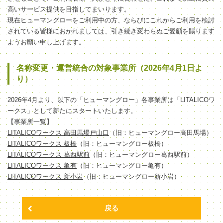
高いサービス提供を目指してまいります。
現在ヒューマングローをご利用中の方、ならびにこれからご利用を検討
されている皆様におかれましては、引き続き変わらぬご愛顧を賜ります
ようお願い申し上げます。
名称変更・運営統合の対象事業所（2026年4月1日よ
り）
2026年4月より、以下の「ヒューマングロー」各事業所は「LITALICOワ
ークス」として新たにスタートいたします。
【事業所一覧】
LITALICOワークス 高田馬場戸山口
（旧：ヒューマングロー高田馬場）
LITALICOワークス 板橋
（旧：ヒューマングロー板橋）
LITALICOワークス 葛西駅前
（旧：ヒューマングロー葛西駅前）
LITALICOワークス 亀有
（旧：ヒューマングロー亀有）
LITALICOワークス 新小岩
（旧：ヒューマングロー新小岩）
戻る