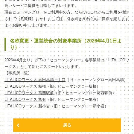
高いサービス提供を目指してまいります。
現在ヒューマングローをご利用中の方、ならびにこれからご利用を検討
されている皆様におかれましては、引き続き変わらぬご愛顧を賜ります
ようお願い申し上げます。
名称変更・運営統合の対象事業所（2026年4月1日よ
り）
2026年4月より、以下の「ヒューマングロー」各事業所は「LITALICOワ
ークス」として新たにスタートいたします。
【事業所一覧】
LITALICOワークス 高田馬場戸山口
（旧：ヒューマングロー高田馬場）
LITALICOワークス 板橋
（旧：ヒューマングロー板橋）
LITALICOワークス 葛西駅前
（旧：ヒューマングロー葛西駅前）
LITALICOワークス 亀有
（旧：ヒューマングロー亀有）
LITALICOワークス 新小岩
（旧：ヒューマングロー新小岩）
戻る