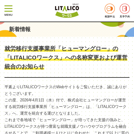
相談申込
見学予約
新着情報
就労移行支援事業所「ヒューマングロー」の
「LITALICOワークス」への名称変更および運営
統合のお知らせ
平素よりLITALICOワークスのWebサイトをご覧いただき、誠にありが
とうございます。
この度、2026年4月1日（水）付で、株式会社ヒューマングローが運営
する就労移行支援事業所「ヒューマングロー」は、「LITALICOワーク
ス」へ、運営を統合する運びとなりました。
これまで各地域で「ヒューマングロー」が培ってきた支援の強みと、
LITALICOワークスが持つ豊富な就職支援ノウハウやプログラムを融合
させることで、ご利用者様一人ひとりに合わせた、これまで以上に質の