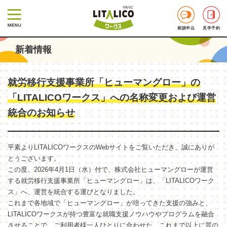
相談申込
見学予約
新着情報
就労移行支援事業所「ヒューマングロー」の
「LITALICOワークス」への名称変更および運営
統合のお知らせ
平素よりLITALICOワークスのWebサイトをご覧いただき、誠にありが
とうございます。
この度、2026年4月1日（水）付で、株式会社ヒューマングローが運営
する就労移行支援事業所「ヒューマングロー」は、「LITALICOワーク
ス」へ、運営を統合する運びとなりました。
これまで各地域で「ヒューマングロー」が培ってきた支援の強みと、
LITALICOワークスが持つ豊富な就職支援ノウハウやプログラムを融合
させることで、ご利用者様一人ひとりに合わせた、これまで以上に質の