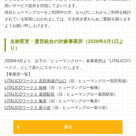
高いサービス提供を目指してまいります。
現在ヒューマングローをご利用中の方、ならびにこれからご利用を検討
されている皆様におかれましては、引き続き変わらぬご愛顧を賜ります
ようお願い申し上げます。
名称変更・運営統合の対象事業所（2026年4月1日よ
り）
2026年4月より、以下の「ヒューマングロー」各事業所は「LITALICOワ
ークス」として新たにスタートいたします。
【事業所一覧】
LITALICOワークス 高田馬場戸山口
（旧：ヒューマングロー高田馬場）
LITALICOワークス 板橋
（旧：ヒューマングロー板橋）
LITALICOワークス 葛西駅前
（旧：ヒューマングロー葛西駅前）
LITALICOワークス 亀有
（旧：ヒューマングロー亀有）
LITALICOワークス 新小岩
（旧：ヒューマングロー新小岩）
戻る