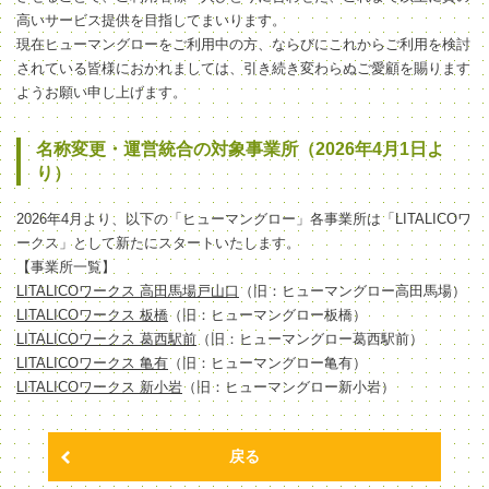
高いサービス提供を目指してまいります。
現在ヒューマングローをご利用中の方、ならびにこれからご利用を検討
されている皆様におかれましては、引き続き変わらぬご愛顧を賜ります
ようお願い申し上げます。
名称変更・運営統合の対象事業所（2026年4月1日よ
り）
2026年4月より、以下の「ヒューマングロー」各事業所は「LITALICOワ
ークス」として新たにスタートいたします。
【事業所一覧】
LITALICOワークス 高田馬場戸山口
（旧：ヒューマングロー高田馬場）
LITALICOワークス 板橋
（旧：ヒューマングロー板橋）
LITALICOワークス 葛西駅前
（旧：ヒューマングロー葛西駅前）
LITALICOワークス 亀有
（旧：ヒューマングロー亀有）
LITALICOワークス 新小岩
（旧：ヒューマングロー新小岩）
戻る