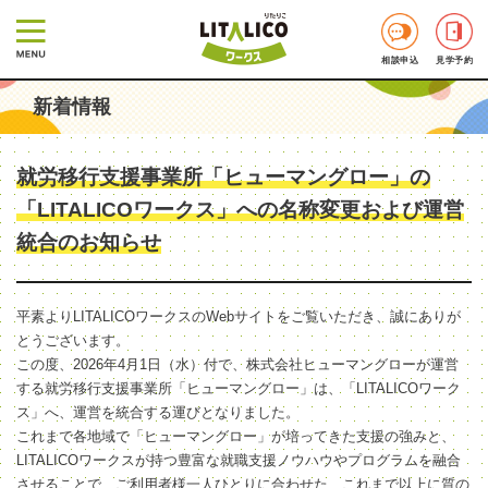
相談申込
見学予約
新着情報
就労移行支援事業所「ヒューマングロー」の
「LITALICOワークス」への名称変更および運営
統合のお知らせ
平素よりLITALICOワークスのWebサイトをご覧いただき、誠にありが
とうございます。
この度、2026年4月1日（水）付で、株式会社ヒューマングローが運営
する就労移行支援事業所「ヒューマングロー」は、「LITALICOワーク
ス」へ、運営を統合する運びとなりました。
これまで各地域で「ヒューマングロー」が培ってきた支援の強みと、
LITALICOワークスが持つ豊富な就職支援ノウハウやプログラムを融合
させることで、ご利用者様一人ひとりに合わせた、これまで以上に質の