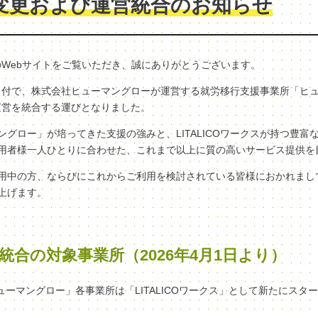
変更および運営統合のお知らせ
クスのWebサイトをご覧いただき、誠にありがとうございます。
（水）付で、株式会社ヒューマングローが運営する就労移行支援事業所「ヒ
へ、運営を統合する運びとなりました。
グロー」が培ってきた支援の強みと、LITALICOワークスが持つ豊富
用者様一人ひとりに合わせた、これまで以上に質の高いサービス提供を
用中の方、ならびにこれからご利用を検討されている皆様におかれまし
上げます。
統合の対象事業所（2026年4月1日より）
ヒューマングロー」各事業所は「LITALICOワークス」として新たにスタ