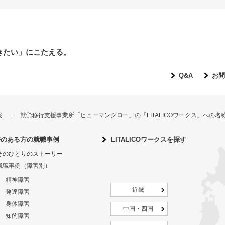
きたい」にこたえる。
Q&A
お問
報
就労移行支援事業所「ヒューマングロー」の「LITALICOワークス」への
害のある方の就職事例
LITALICOワークスを探す
そのひとりのストーリー
就職事例（障害別）
精神障害
近畿
発達障害
身体障害
中国・四国
知的障害