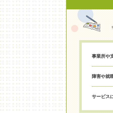
事業所や
障害や就
サービス