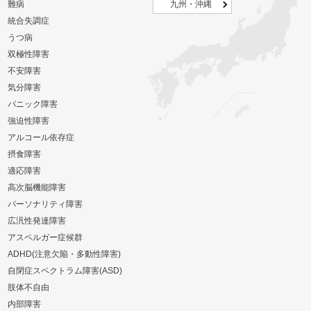
難病
九州・沖縄
統合失調症
うつ病
双極性障害
不安障害
気分障害
パニック障害
強迫性障害
アルコール依存症
摂食障害
適応障害
高次脳機能障害
パーソナリティ障害
広汎性発達障害
アスペルガー症候群
ADHD(注意欠陥・多動性障害)
自閉症スペクトラム障害(ASD)
肢体不自由
内部障害