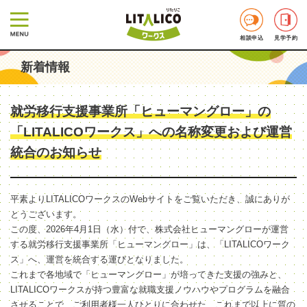
相談申込
見学予約
新着情報
就労移行支援事業所「ヒューマングロー」の
「LITALICOワークス」への名称変更および運営
統合のお知らせ
平素よりLITALICOワークスのWebサイトをご覧いただき、誠にありが
とうございます。
この度、2026年4月1日（水）付で、株式会社ヒューマングローが運営
する就労移行支援事業所「ヒューマングロー」は、「LITALICOワーク
ス」へ、運営を統合する運びとなりました。
これまで各地域で「ヒューマングロー」が培ってきた支援の強みと、
LITALICOワークスが持つ豊富な就職支援ノウハウやプログラムを融合
させることで、ご利用者様一人ひとりに合わせた、これまで以上に質の