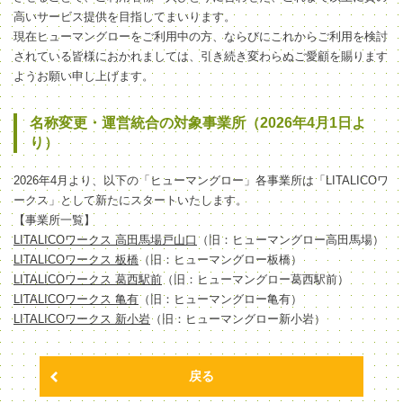
高いサービス提供を目指してまいります。
現在ヒューマングローをご利用中の方、ならびにこれからご利用を検討
されている皆様におかれましては、引き続き変わらぬご愛顧を賜ります
ようお願い申し上げます。
名称変更・運営統合の対象事業所（2026年4月1日よ
り）
2026年4月より、以下の「ヒューマングロー」各事業所は「LITALICOワ
ークス」として新たにスタートいたします。
【事業所一覧】
LITALICOワークス 高田馬場戸山口
（旧：ヒューマングロー高田馬場）
LITALICOワークス 板橋
（旧：ヒューマングロー板橋）
LITALICOワークス 葛西駅前
（旧：ヒューマングロー葛西駅前）
LITALICOワークス 亀有
（旧：ヒューマングロー亀有）
LITALICOワークス 新小岩
（旧：ヒューマングロー新小岩）
戻る