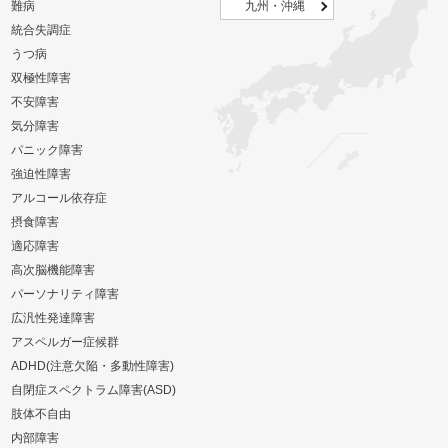
難病
九州・沖縄
統合失調症
うつ病
双極性障害
不安障害
気分障害
パニック障害
強迫性障害
アルコール依存症
摂食障害
適応障害
高次脳機能障害
パーソナリティ障害
広汎性発達障害
アスペルガー症候群
ADHD(注意欠陥・多動性障害)
自閉症スペクトラム障害(ASD)
肢体不自由
内部障害