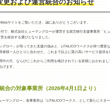
変更および運営統合のお知らせ
クスのWebサイトをご覧いただき、誠にありがとうございます。
（水）付で、株式会社ヒューマングローが運営する就労移行支援事業所「ヒ
へ、運営を統合する運びとなりました。
グロー」が培ってきた支援の強みと、LITALICOワークスが持つ豊富
用者様一人ひとりに合わせた、これまで以上に質の高いサービス提供を
用中の方、ならびにこれからご利用を検討されている皆様におかれまし
上げます。
統合の対象事業所（2026年4月1日より）
ヒューマングロー」各事業所は「LITALICOワークス」として新たにスタ