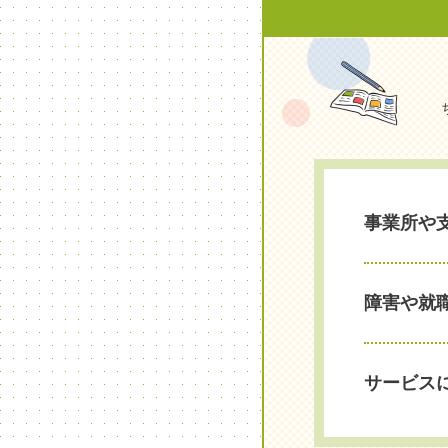
事業所や
障害や就
サービス