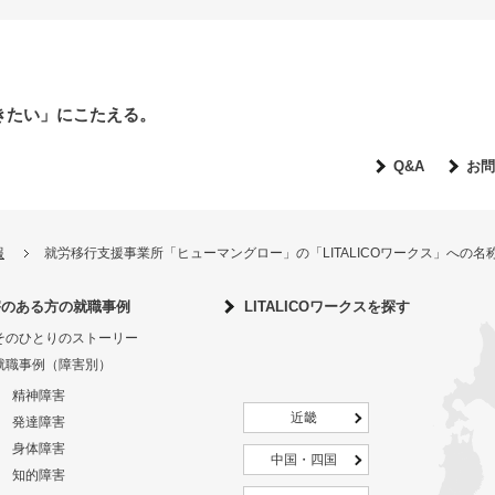
きたい」にこたえる。
Q&A
お問
報
就労移行支援事業所「ヒューマングロー」の「LITALICOワークス」への
害のある方の就職事例
LITALICOワークスを探す
そのひとりのストーリー
就職事例（障害別）
精神障害
近畿
発達障害
身体障害
中国・四国
知的障害