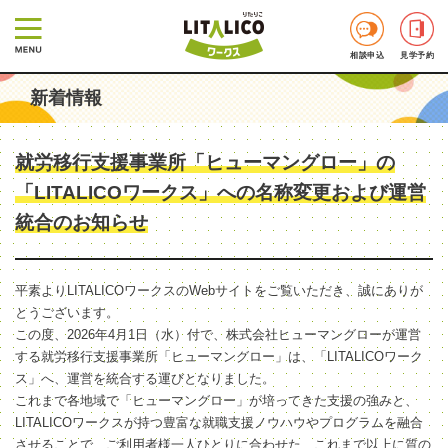
相談申込
見学予約
新着情報
就労移行支援事業所「ヒューマングロー」の
「LITALICOワークス」への名称変更および運営
統合のお知らせ
平素よりLITALICOワークスのWebサイトをご覧いただき、誠にありが
とうございます。
この度、2026年4月1日（水）付で、株式会社ヒューマングローが運営
する就労移行支援事業所「ヒューマングロー」は、「LITALICOワーク
ス」へ、運営を統合する運びとなりました。
これまで各地域で「ヒューマングロー」が培ってきた支援の強みと、
LITALICOワークスが持つ豊富な就職支援ノウハウやプログラムを融合
させることで、ご利用者様一人ひとりに合わせた、これまで以上に質の