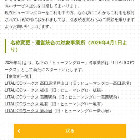
高いサービス提供を目指してまいります。
現在ヒューマングローをご利用中の方、ならびにこれからご利用を検討
されている皆様におかれましては、引き続き変わらぬご愛顧を賜ります
ようお願い申し上げます。
名称変更・運営統合の対象事業所（2026年4月1日よ
り）
2026年4月より、以下の「ヒューマングロー」各事業所は「LITALICOワ
ークス」として新たにスタートいたします。
【事業所一覧】
LITALICOワークス 高田馬場戸山口
（旧：ヒューマングロー高田馬場）
LITALICOワークス 板橋
（旧：ヒューマングロー板橋）
LITALICOワークス 葛西駅前
（旧：ヒューマングロー葛西駅前）
LITALICOワークス 亀有
（旧：ヒューマングロー亀有）
LITALICOワークス 新小岩
（旧：ヒューマングロー新小岩）
戻る