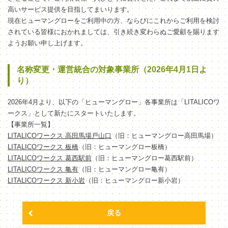
高いサービス提供を目指してまいります。
現在ヒューマングローをご利用中の方、ならびにこれからご利用を検討
されている皆様におかれましては、引き続き変わらぬご愛顧を賜ります
ようお願い申し上げます。
名称変更・運営統合の対象事業所（2026年4月1日よ
り）
2026年4月より、以下の「ヒューマングロー」各事業所は「LITALICOワ
ークス」として新たにスタートいたします。
【事業所一覧】
LITALICOワークス 高田馬場戸山口
（旧：ヒューマングロー高田馬場）
LITALICOワークス 板橋
（旧：ヒューマングロー板橋）
LITALICOワークス 葛西駅前
（旧：ヒューマングロー葛西駅前）
LITALICOワークス 亀有
（旧：ヒューマングロー亀有）
LITALICOワークス 新小岩
（旧：ヒューマングロー新小岩）
戻る