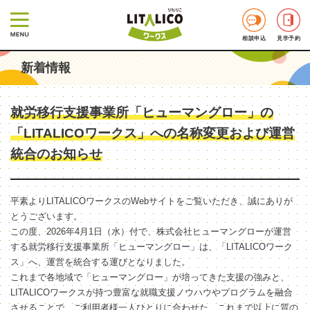
相談申込
見学予約
新着情報
就労移行支援事業所「ヒューマングロー」の
「LITALICOワークス」への名称変更および運営
統合のお知らせ
平素よりLITALICOワークスのWebサイトをご覧いただき、誠にありが
とうございます。
この度、2026年4月1日（水）付で、株式会社ヒューマングローが運営
する就労移行支援事業所「ヒューマングロー」は、「LITALICOワーク
ス」へ、運営を統合する運びとなりました。
これまで各地域で「ヒューマングロー」が培ってきた支援の強みと、
LITALICOワークスが持つ豊富な就職支援ノウハウやプログラムを融合
させることで、ご利用者様一人ひとりに合わせた、これまで以上に質の