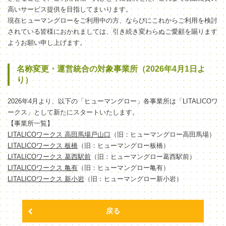
高いサービス提供を目指してまいります。
現在ヒューマングローをご利用中の方、ならびにこれからご利用を検討
されている皆様におかれましては、引き続き変わらぬご愛顧を賜ります
ようお願い申し上げます。
名称変更・運営統合の対象事業所（2026年4月1日よ
り）
2026年4月より、以下の「ヒューマングロー」各事業所は「LITALICOワ
ークス」として新たにスタートいたします。
【事業所一覧】
LITALICOワークス 高田馬場戸山口
（旧：ヒューマングロー高田馬場）
LITALICOワークス 板橋
（旧：ヒューマングロー板橋）
LITALICOワークス 葛西駅前
（旧：ヒューマングロー葛西駅前）
LITALICOワークス 亀有
（旧：ヒューマングロー亀有）
LITALICOワークス 新小岩
（旧：ヒューマングロー新小岩）
戻る