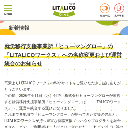
相談申込
見学予約
新着情報
就労移行支援事業所「ヒューマングロー」の
「LITALICOワークス」への名称変更および運営
統合のお知らせ
平素よりLITALICOワークスのWebサイトをご覧いただき、誠にありが
とうございます。
この度、2026年4月1日（水）付で、株式会社ヒューマングローが運営
する就労移行支援事業所「ヒューマングロー」は、「LITALICOワーク
ス」へ、運営を統合する運びとなりました。
これまで各地域で「ヒューマングロー」が培ってきた支援の強みと、
LITALICOワークスが持つ豊富な就職支援ノウハウやプログラムを融合
させることで、ご利用者様一人ひとりに合わせた、これまで以上に質の