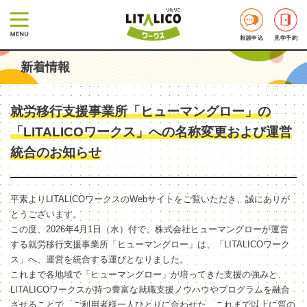
相談申込
見学予約
新着情報
就労移行支援事業所「ヒューマングロー」の
「LITALICOワークス」への名称変更および運営
統合のお知らせ
平素よりLITALICOワークスのWebサイトをご覧いただき、誠にありが
とうございます。
この度、2026年4月1日（水）付で、株式会社ヒューマングローが運営
する就労移行支援事業所「ヒューマングロー」は、「LITALICOワーク
ス」へ、運営を統合する運びとなりました。
これまで各地域で「ヒューマングロー」が培ってきた支援の強みと、
LITALICOワークスが持つ豊富な就職支援ノウハウやプログラムを融合
させることで、ご利用者様一人ひとりに合わせた、これまで以上に質の