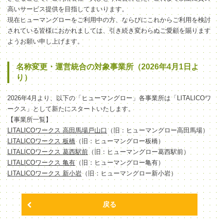
高いサービス提供を目指してまいります。
現在ヒューマングローをご利用中の方、ならびにこれからご利用を検討
されている皆様におかれましては、引き続き変わらぬご愛顧を賜ります
ようお願い申し上げます。
名称変更・運営統合の対象事業所（2026年4月1日よ
り）
2026年4月より、以下の「ヒューマングロー」各事業所は「LITALICOワ
ークス」として新たにスタートいたします。
【事業所一覧】
LITALICOワークス 高田馬場戸山口
（旧：ヒューマングロー高田馬場）
LITALICOワークス 板橋
（旧：ヒューマングロー板橋）
LITALICOワークス 葛西駅前
（旧：ヒューマングロー葛西駅前）
LITALICOワークス 亀有
（旧：ヒューマングロー亀有）
LITALICOワークス 新小岩
（旧：ヒューマングロー新小岩）
戻る