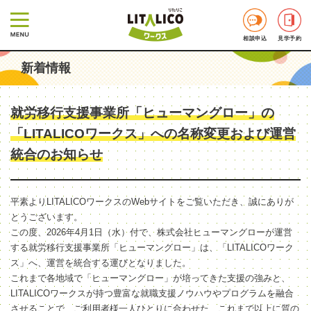
相談申込
見学予約
新着情報
就労移行支援事業所「ヒューマングロー」の
「LITALICOワークス」への名称変更および運営
統合のお知らせ
平素よりLITALICOワークスのWebサイトをご覧いただき、誠にありが
とうございます。
この度、2026年4月1日（水）付で、株式会社ヒューマングローが運営
する就労移行支援事業所「ヒューマングロー」は、「LITALICOワーク
ス」へ、運営を統合する運びとなりました。
これまで各地域で「ヒューマングロー」が培ってきた支援の強みと、
LITALICOワークスが持つ豊富な就職支援ノウハウやプログラムを融合
させることで、ご利用者様一人ひとりに合わせた、これまで以上に質の