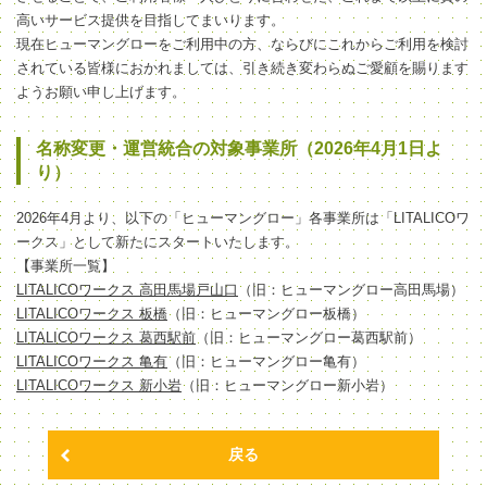
高いサービス提供を目指してまいります。
現在ヒューマングローをご利用中の方、ならびにこれからご利用を検討
されている皆様におかれましては、引き続き変わらぬご愛顧を賜ります
ようお願い申し上げます。
名称変更・運営統合の対象事業所（2026年4月1日よ
り）
2026年4月より、以下の「ヒューマングロー」各事業所は「LITALICOワ
ークス」として新たにスタートいたします。
【事業所一覧】
LITALICOワークス 高田馬場戸山口
（旧：ヒューマングロー高田馬場）
LITALICOワークス 板橋
（旧：ヒューマングロー板橋）
LITALICOワークス 葛西駅前
（旧：ヒューマングロー葛西駅前）
LITALICOワークス 亀有
（旧：ヒューマングロー亀有）
LITALICOワークス 新小岩
（旧：ヒューマングロー新小岩）
戻る